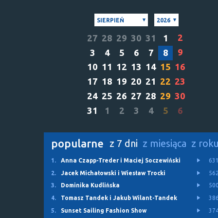
SIERPIEŃ
2026
2
27
28
29
30
31
1
9
3
4
5
6
7
8
10
11
12
13
14
15
16
17
18
19
20
21
22
23
24
25
26
27
28
29
30
31
1
2
3
4
5
6
popularne
z 7 dni
z miesiąca
z rok
1.
Anna Czapp-Treder i Maciej Soczewiński
63
2.
Jacek Michałowski i Wiesław Trocki
56
3.
Dominika Kudlińska
50
4.
Tomasz Tandek i Jakub Wilant-Tandek
38
5.
Sunset Sailing Fashion Show
37