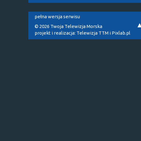
pełna wersja serwisu
© 2026 Twoja Telewizja Morska
projekt i realizacja:
Telewizja TTM
i
Pixlab.pl