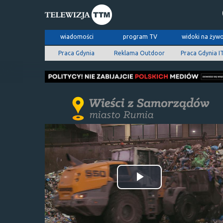
wiadomości
program TV
widoki na żyw
Praca Gdynia
Reklama Outdoor
Praca Gdynia I
Odtwórz
wideo