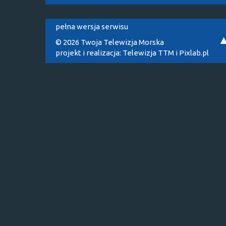
pełna wersja serwisu
© 2026 Twoja Telewizja Morska
projekt i realizacja:
Telewizja TTM
i
Pixlab.pl