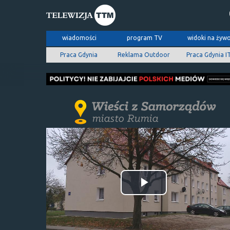
wiadomości
program TV
widoki na żyw
Praca Gdynia
Reklama Outdoor
Praca Gdynia I
Odtwórz
wideo