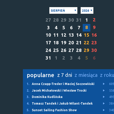
SIERPIEŃ
2026
2
27
28
29
30
31
1
8
9
3
4
5
6
7
10
11
12
13
14
15
16
17
18
19
20
21
22
23
24
25
26
27
28
29
30
31
1
2
3
4
5
6
popularne
z 7 dni
z miesiąca
z rok
1.
Anna Czapp-Treder i Maciej Soczewiński
60
2.
Jacek Michałowski i Wiesław Trocki
55
3.
Dominika Kudlińska
49
4.
Tomasz Tandek i Jakub Wilant-Tandek
38
5.
Sunset Sailing Fashion Show
34