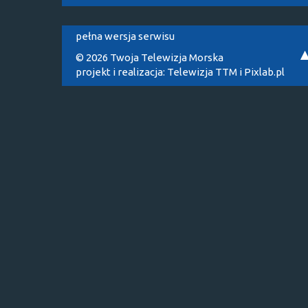
pełna wersja serwisu
© 2026 Twoja Telewizja Morska
projekt i realizacja:
Telewizja TTM
i
Pixlab.pl