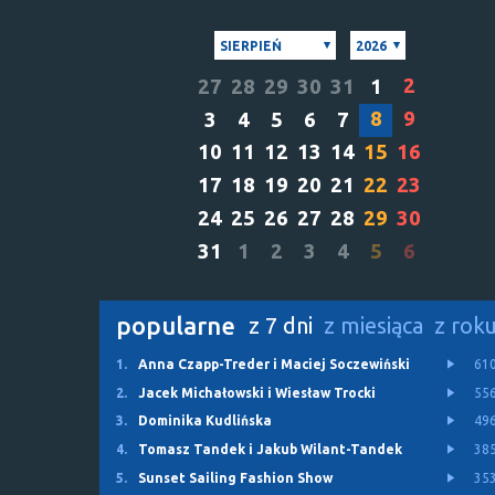
SIERPIEŃ
2026
2
27
28
29
30
31
1
8
9
3
4
5
6
7
10
11
12
13
14
15
16
17
18
19
20
21
22
23
24
25
26
27
28
29
30
31
1
2
3
4
5
6
popularne
z 7 dni
z miesiąca
z rok
1.
Anna Czapp-Treder i Maciej Soczewiński
61
2.
Jacek Michałowski i Wiesław Trocki
55
3.
Dominika Kudlińska
49
4.
Tomasz Tandek i Jakub Wilant-Tandek
38
5.
Sunset Sailing Fashion Show
35