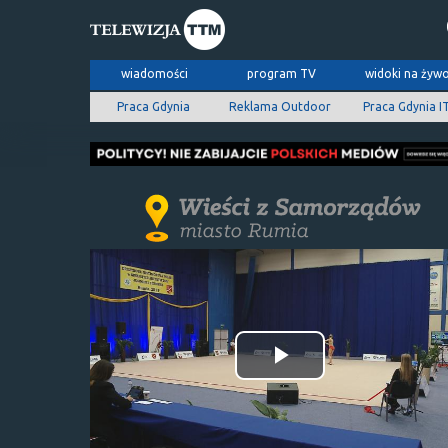
wiadomości
program TV
widoki na żyw
Praca Gdynia
Reklama Outdoor
Praca Gdynia I
Odtwórz
wideo