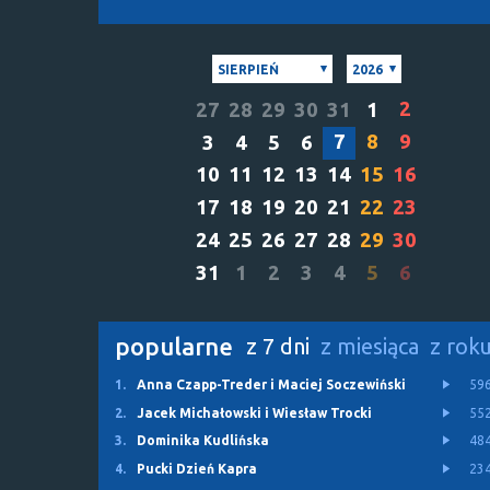
SIERPIEŃ
2026
2
27
28
29
30
31
1
7
8
9
3
4
5
6
10
11
12
13
14
15
16
17
18
19
20
21
22
23
24
25
26
27
28
29
30
31
1
2
3
4
5
6
popularne
z 7 dni
z miesiąca
z rok
1.
Anna Czapp-Treder i Maciej Soczewiński
59
2.
Jacek Michałowski i Wiesław Trocki
55
3.
Dominika Kudlińska
48
4.
Pucki Dzień Kapra
23