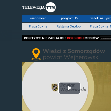
wiadomości
program TV
widoki na żyw
Praca Gdynia
Reklama Outdoor
Praca Gdynia I
Odtwórz
wideo