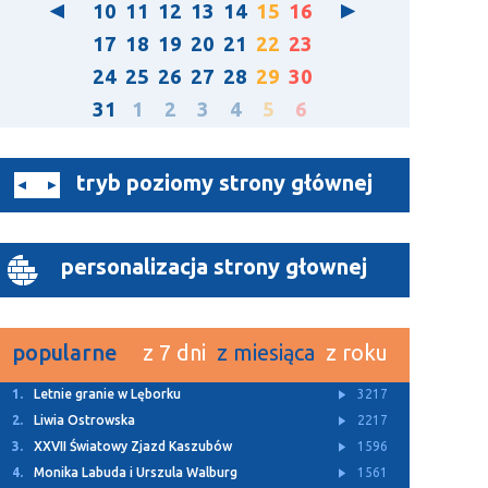
10
11
12
13
14
15
16
17
18
19
20
21
22
23
24
25
26
27
28
29
30
31
1
2
3
4
5
6
tryb poziomy strony głównej
personalizacja strony głownej
popularne
z 7 dni
z miesiąca
z roku
1.
Letnie granie w Lęborku
3217
2.
Liwia Ostrowska
2217
3.
XXVII Światowy Zjazd Kaszubów
1596
4.
Monika Labuda i Urszula Walburg
1561