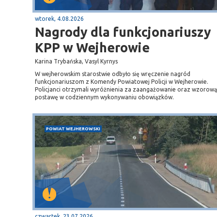
wtorek, 4.08.2026
Nagrody dla funkcjonariuszy
KPP w Wejherowie
Karina Trybańska, Vasyl Kyrnys
W wejherowskim starostwie odbyło się wręczenie nagród
funkcjonariuszom z Komendy Powiatowej Policji w Wejherowie.
Policjanci otrzymali wyróżnienia za zaangażowanie oraz wzorową
postawę w codziennym wykonywaniu obowiązków.
POWIAT WEJHEROWSKI
Sopot
gą krajową nr 6
plaża
czwartek, 23.07.2026