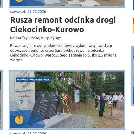
czwartek, 23.07.2026
Rusza remont odcinka drogi
Ciekocinko-Kurowo
Karina Trybańska, Vasyl Kyrnys
Powiat wejherowski podpisał umowę z wykonawcą inwestycji
dotyczącej remontu drogi Sasino-Choczewo na odcinku
Ciekocinko-Kurowo. Wartość tego zadania to blisko 2,5 miliona
złotych.
POWIAT WEJHEROWSKI
Puck
Przystań, molo
czwartek, 23.07.2026