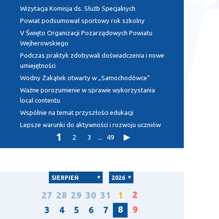
Wizytacja Komisja ds. Służb Specjalnych
Powiat podsumował sportowy rok szkolny
V Święto Organizacji Pozarządowych Powiatu
Wejherowskiego
Podczas praktyk zdobywali doświadczenia i nowe
umiejętności
Wodny Zakątek otwarty w „Samochodówce”
Ważne porozumienie w sprawie wykorzystania
local contentu
Wspólnie na temat przyszłości edukacji
Lepsze warunki do aktywności i rozwoju uczniów
1
2
3
...
49
SIERPIEŃ
2026
2
27
28
29
30
31
1
8
9
3
4
5
6
7