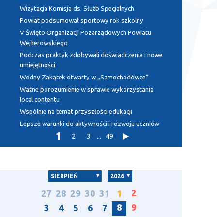
Wizytacja Komisja ds. Służb Specjalnych
Powiat podsumował sportowy rok szkolny
V Święto Organizacji Pozarządowych Powiatu
Wejherowskiego
Podczas praktyk zdobywali doświadczenia i nowe
umiejętności
Wodny Zakątek otwarty w „Samochodówce”
Ważne porozumienie w sprawie wykorzystania
local contentu
Wspólnie na temat przyszłości edukacji
Lepsze warunki do aktywności i rozwoju uczniów
1
2
3
...
49
SIERPIEŃ
2026
2
27
28
29
30
31
1
8
9
3
4
5
6
7