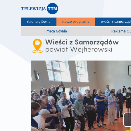
strona główna
nasze programy
wieści z samorzą
Praca Gdynia
Reklama O