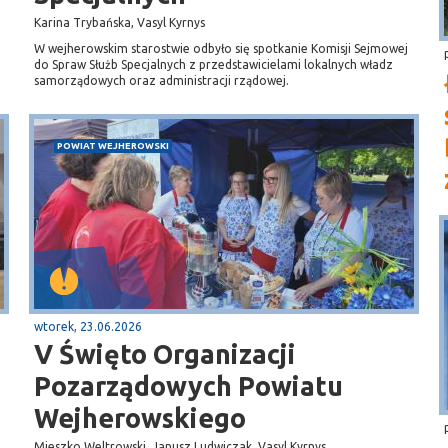
Karina Trybańska, Vasyl Kyrnys
W wejherowskim starostwie odbyło się spotkanie Komisji Sejmowej
do Spraw Służb Specjalnych z przedstawicielami lokalnych władz
samorządowych oraz administracji rządowej.
POWIAT WEJHEROWSKI
wtorek, 23.06.2026
V Święto Organizacji
Pozarządowych Powiatu
Wejherowskiego
Mieszko Weltrowski, Janusz Ludwiczak, Vasyl Kyrnys