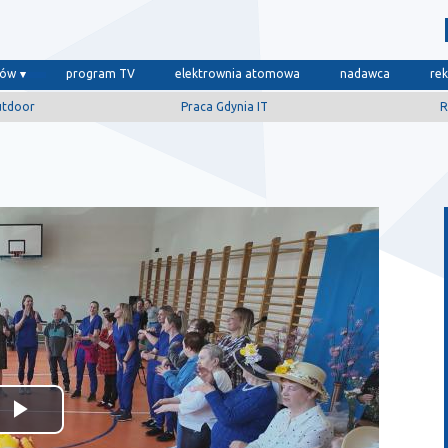
dów
program TV
elektrownia atomowa
nadawca
re
utdoor
Praca Gdynia IT
R
Odtwórz