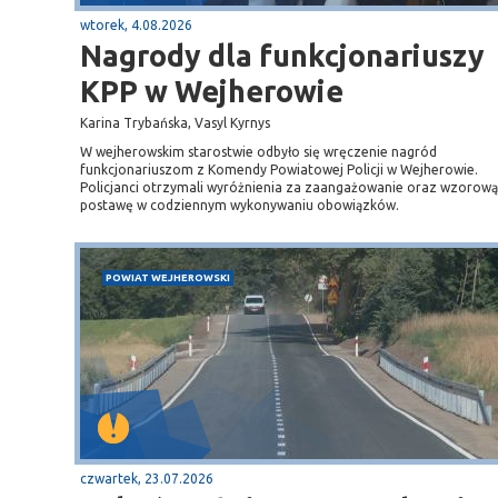
wtorek, 4.08.2026
Nagrody dla funkcjonariuszy
KPP w Wejherowie
Karina Trybańska, Vasyl Kyrnys
W wejherowskim starostwie odbyło się wręczenie nagród
funkcjonariuszom z Komendy Powiatowej Policji w Wejherowie.
Policjanci otrzymali wyróżnienia za zaangażowanie oraz wzorową
postawę w codziennym wykonywaniu obowiązków.
POWIAT WEJHEROWSKI
Sopot
gą krajową nr 6
plaża
czwartek, 23.07.2026