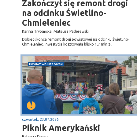
Zakończył się remont drogi
na odcinku Świetlino-
Chmieleniec
Karina Trybańska, Mateusz Paderewski
Dobiegł końca remont drogi powiatowej na odcinku Świetlino-
Chmieleniec. Inwestycja kosztowała blisko 1,7 mln zł.
POWIAT WEJHEROWSKI
czwartek, 23.07.2026
Piknik Amerykański
Patrycja Drewa