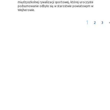
międzyszkolnej rywalizacji sportowej, której uroczyste
podsumowanie odbyło się w starostwie powiatowym w
Wejherowie.
1
2
3