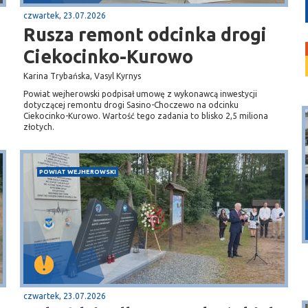
czwartek, 23.07.2026
Rusza remont odcinka drogi
Ciekocinko-Kurowo
Karina Trybańska, Vasyl Kyrnys
Powiat wejherowski podpisał umowę z wykonawcą inwestycji
dotyczącej remontu drogi Sasino-Choczewo na odcinku
Ciekocinko-Kurowo. Wartość tego zadania to blisko 2,5 miliona
złotych.
POWIAT WEJHEROWSKI
Puck
Przystań, molo
czwartek, 23.07.2026