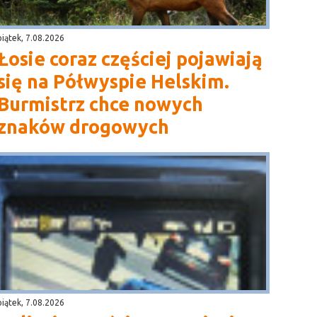
piątek, 7.08.2026
Łosie coraz częściej pojawiają
się na Półwyspie Helskim.
Burmistrz chce nowych
znaków drogowych
piątek, 7.08.2026