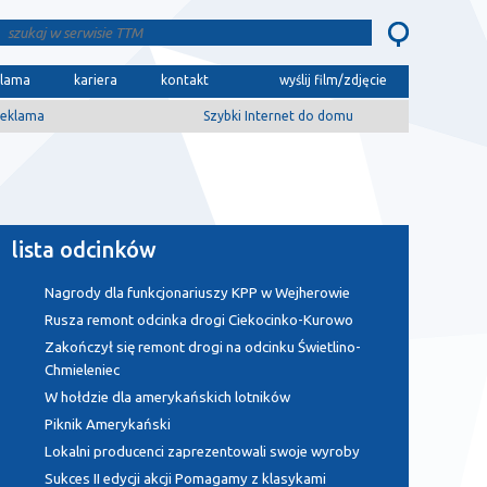
klama
kariera
kontakt
wyślij film/zdjęcie
eklama
Szybki Internet do domu
lista odcinków
Nagrody dla funkcjonariuszy KPP w Wejherowie
Rusza remont odcinka drogi Ciekocinko-Kurowo
Zakończył się remont drogi na odcinku Świetlino-
Chmieleniec
W hołdzie dla amerykańskich lotników
Piknik Amerykański
Lokalni producenci zaprezentowali swoje wyroby
Sukces II edycji akcji Pomagamy z klasykami