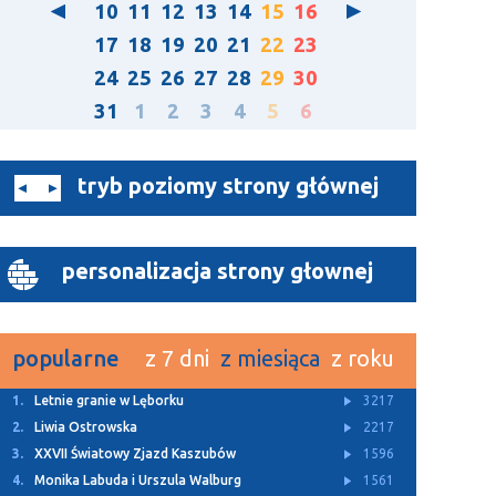
10
11
12
13
14
15
16
17
18
19
20
21
22
23
24
25
26
27
28
29
30
31
1
2
3
4
5
6
tryb poziomy strony głównej
personalizacja strony głownej
popularne
z 7 dni
z miesiąca
z roku
1.
Letnie granie w Lęborku
3217
2.
Liwia Ostrowska
2217
3.
XXVII Światowy Zjazd Kaszubów
1596
4.
Monika Labuda i Urszula Walburg
1561