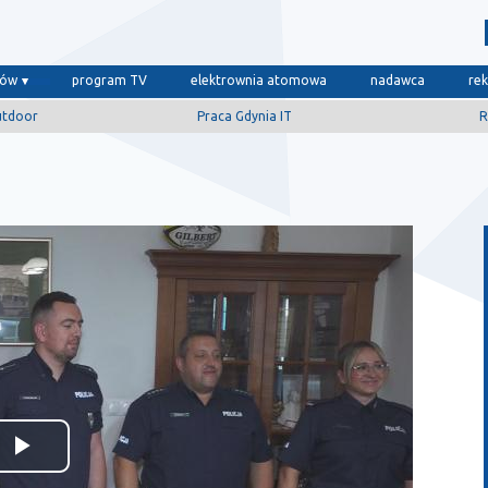
dów
program TV
elektrownia atomowa
nadawca
re
utdoor
Praca Gdynia IT
R
Odtwórz