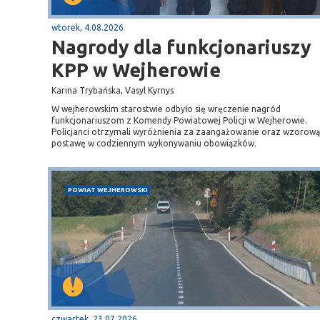
wtorek, 4.08.2026
Nagrody dla funkcjonariuszy
KPP w Wejherowie
Karina Trybańska, Vasyl Kyrnys
W wejherowskim starostwie odbyło się wręczenie nagród
funkcjonariuszom z Komendy Powiatowej Policji w Wejherowie.
Policjanci otrzymali wyróżnienia za zaangażowanie oraz wzorową
postawę w codziennym wykonywaniu obowiązków.
POWIAT WEJHEROWSKI
Sopot
gą krajową nr 6
plaża
czwartek, 23.07.2026