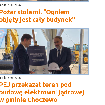
środa, 5.08.2026
Pożar stolarni. "Ogniem
objęty jest cały budynek"
środa, 5.08.2026
PEJ przekazał teren pod
budowę elektrowni jądrowej
w gminie Choczewo