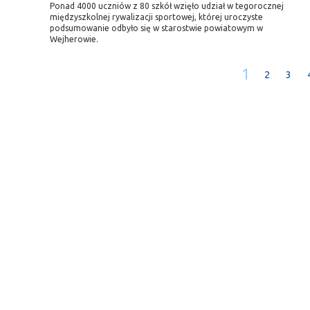
Ponad 4000 uczniów z 80 szkół wzięło udział w tegorocznej
międzyszkolnej rywalizacji sportowej, której uroczyste
podsumowanie odbyło się w starostwie powiatowym w
Wejherowie.
1
2
3