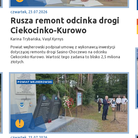
czwartek, 23.07.2026
Rusza remont odcinka drogi
Ciekocinko-Kurowo
Karina Trybańska, Vasyl Kyrnys
Powiat wejherowski podpisał umowę z wykonawcą inwestycji
dotyczącej remontu drogi Sasino-Choczewo na odcinku
Ciekocinko-Kurowo. Wartość tego zadania to blisko 2,5 miliona
złotych.
POWIAT WEJHEROWSKI
Puck
Przystań, molo
czwartek, 23.07.2026