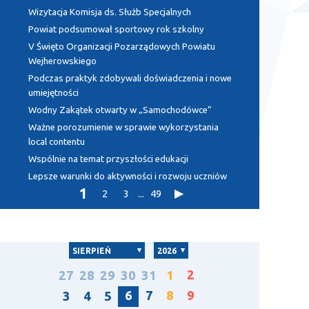
Wizytacja Komisja ds. Służb Specjalnych
Powiat podsumował sportowy rok szkolny
V Święto Organizacji Pozarządowych Powiatu
Wejherowskiego
Podczas praktyk zdobywali doświadczenia i nowe
umiejętności
Wodny Zakątek otwarty w „Samochodówce”
Ważne porozumienie w sprawie wykorzystania
local contentu
Wspólnie na temat przyszłości edukacji
Lepsze warunki do aktywności i rozwoju uczniów
1
2
3
...
49
SIERPIEŃ
2026
2
27
28
29
30
31
1
6
7
8
9
3
4
5