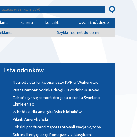
klama
kariera
kontakt
wyślij film/zdjęcie
eklama
Szybki Internet do domu
lista odcinków
Nagrody dla funkcjonariuszy KPP w Wejherowie
Rusza remont odcinka drogi Ciekocinko-Kurowo
Zakończył się remont drogi na odcinku Świetlino-
Chmieleniec
W hołdzie dla amerykańskich lotników
Piknik Amerykański
Lokalni producenci zaprezentowali swoje wyroby
Sukces II edycji akcji Pomagamy z klasykami