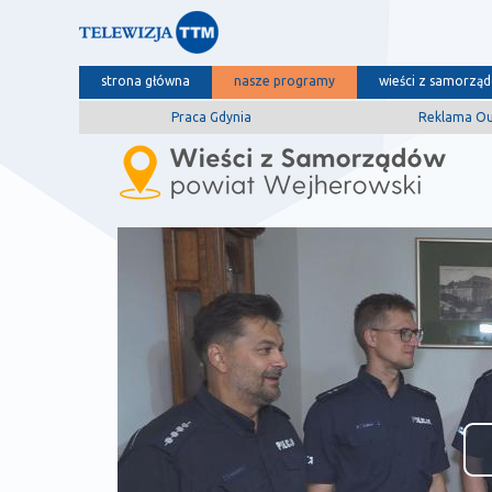
strona główna
nasze programy
wieści z samorzą
Praca Gdynia
Reklama O