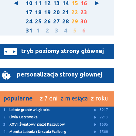
10
11
12
13
14
15
16
17
18
19
20
21
22
23
24
25
26
27
28
29
30
31
1
2
3
4
5
6
tryb poziomy strony głównej
personalizacja strony głownej
popularne
z 7 dni
z miesiąca
z roku
1.
Letnie granie w Lęborku
3217
2.
Liwia Ostrowska
2213
3.
XXVII Światowy Zjazd Kaszubów
1595
4.
Monika Labuda i Urszula Walburg
1560