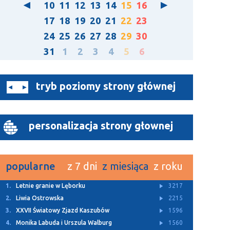
10
11
12
13
14
15
16
17
18
19
20
21
22
23
24
25
26
27
28
29
30
31
1
2
3
4
5
6
tryb poziomy strony głównej
personalizacja strony głownej
popularne
z 7 dni
z miesiąca
z roku
1.
Z Archiwum TTM
11325
2.
Rusza budowa dwóch ulic w Bolszewie
4930
3.
Letnie granie w Lęborku
3217
4.
Za nami Kaszubski Kiermasz Wielkanocny
3143