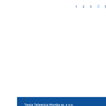
4
1
2
3
Twoja Telewizja Morska sp. z o.o.