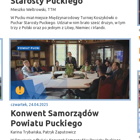
Starosty Puckiego
Mieszko Weltrowski, TTM
W Pucku miał miejsce Międzynarodowy Turniej Koszykówki o
Puchar Starosty Puckiego. Udział w nim brało sześć drużyn, w tym
trzy z Polski oraz po jednym z Litwy, Niemiec i Irlandii.
POWIAT PUCKI
czwartek, 24.04.2025
Konwent Samorządów
Powiatu Puckiego
Karina Trybańska, Patryk Zaputowicz