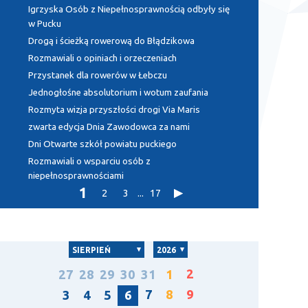
Igrzyska Osób z Niepełnosprawnością odbyły się
w Pucku
Drogą i ścieżką rowerową do Błądzikowa
Rozmawiali o opiniach i orzeczeniach
Przystanek dla rowerów w Łebczu
Jednogłośne absolutorium i wotum zaufania
Rozmyta wizja przyszłości drogi Via Maris
zwarta edycja Dnia Zawodowca za nami
Dni Otwarte szkół powiatu puckiego
Rozmawiali o wsparciu osób z
niepełnosprawnościami
1
2
3
...
17
SIERPIEŃ
2026
2
27
28
29
30
31
1
7
8
9
3
4
5
6