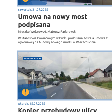
czwartek, 31.07.2025
Umowa na nowy most
podpisana
Mieszko Weltrowski, Mateusz Paderewski
W Starostwie Powiatowym w Pucku podpisana została umowa z
wykonawcą na budowę nowego mostu w Wierzchucinie.
POWIAT PUCKI
Sopot
gą krajową nr 6
plaża
wtorek, 15.07.2025
Koniec przebudowy ulicy