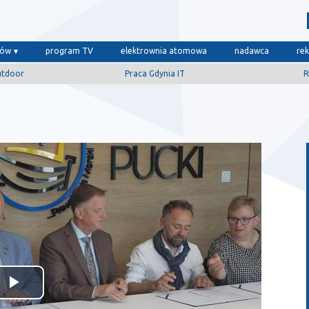
dów
program TV
elektrownia atomowa
nadawca
re
utdoor
Praca Gdynia IT
R
Odtwórz