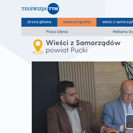
strona główna
nasze programy
wieści z samorzą
Praca Gdynia
Reklama O