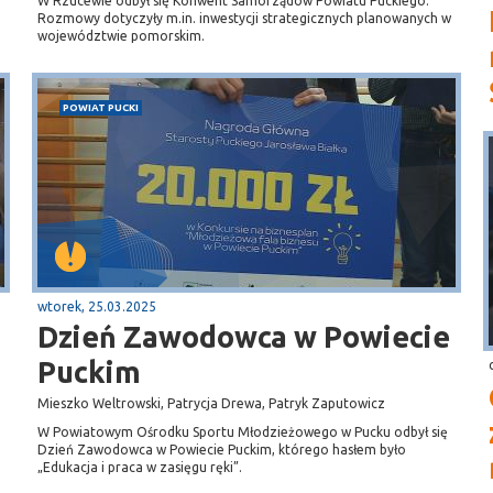
W Rzucewie odbył się Konwent Samorządów Powiatu Puckiego.
Rozmowy dotyczyły m.in. inwestycji strategicznych planowanych w
województwie pomorskim.
POWIAT PUCKI
wtorek, 25.03.2025
Dzień Zawodowca w Powiecie
Puckim
Mieszko Weltrowski, Patrycja Drewa, Patryk Zaputowicz
W Powiatowym Ośrodku Sportu Młodzieżowego w Pucku odbył się
Dzień Zawodowca w Powiecie Puckim, którego hasłem było
„Edukacja i praca w zasięgu ręki”.