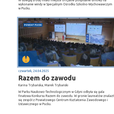
W ubiegłą środę miało miejsce oficjalne podpisanie umowy na
wykonanie windy w Specjalnym Ośrodku Szkolno-Wychowawczym
w Pucku.
POWIAT PUCKI
czwartek, 24.04.2025
Razem do zawodu
Karina Trybańska, Marek Trybański
W Parku Naukowo-Technologicznym w Gdyni odbyła się gala
finałowa Konkursu Razem do zawodu. W gronie laureatów znalazł
się zespół z Powiatowego Centrum Kształcenia Zawodowego i
Ustawicznego w Pucku.