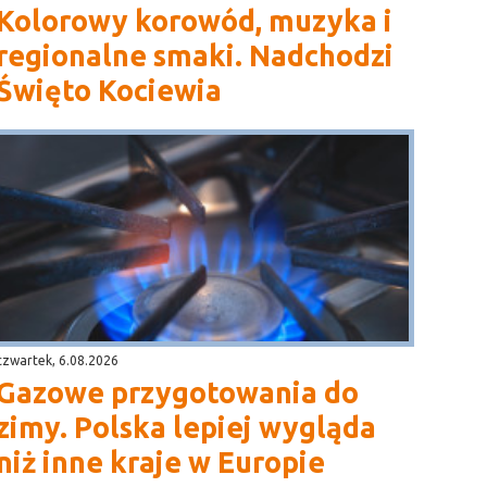
Kolorowy korowód, muzyka i
regionalne smaki. Nadchodzi
Święto Kociewia
czwartek, 6.08.2026
Gazowe przygotowania do
zimy. Polska lepiej wygląda
niż inne kraje w Europie