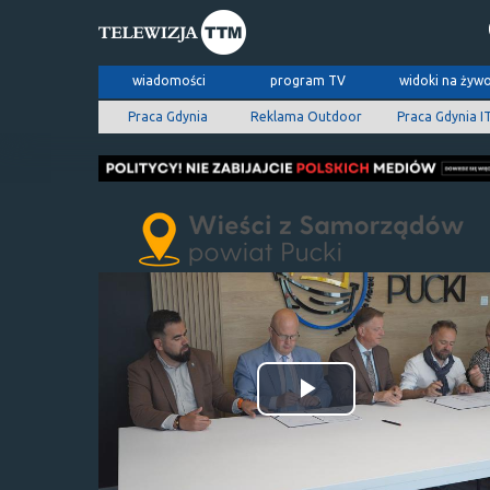
wiadomości
program TV
widoki na żyw
Praca Gdynia
Reklama Outdoor
Praca Gdynia I
Odtwórz
wideo