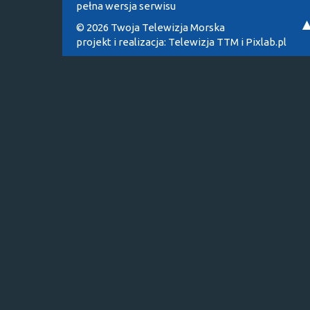
pełna wersja serwisu
© 2026 Twoja Telewizja Morska
projekt i realizacja:
Telewizja TTM
i
Pixlab.pl