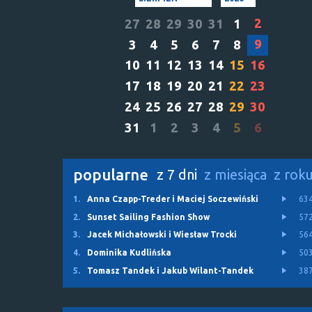
2
27
28
29
30
31
1
9
3
4
5
6
7
8
10
11
12
13
14
15
16
17
18
19
20
21
22
23
24
25
26
27
28
29
30
31
1
2
3
4
5
6
popularne
z 7 dni
z miesiąca
z rok
1.
Anna Czapp-Treder i Maciej Soczewiński
63
2.
Sunset Sailing Fashion Show
57
3.
Jacek Michałowski i Wiesław Trocki
56
4.
Dominika Kudlińska
50
5.
Tomasz Tandek i Jakub Wilant-Tandek
38