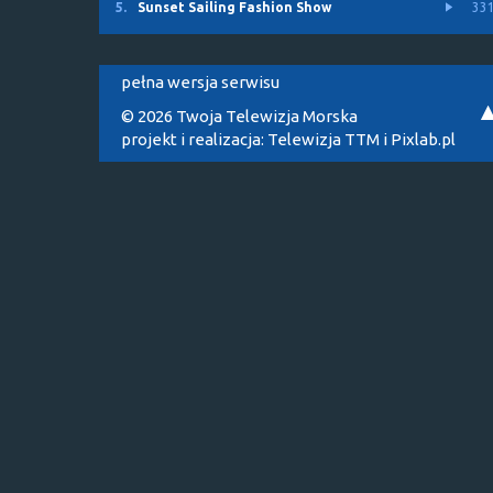
5.
Sunset Sailing Fashion Show
33
pełna wersja serwisu
© 2026 Twoja Telewizja Morska
projekt i realizacja:
Telewizja TTM
i
Pixlab.pl