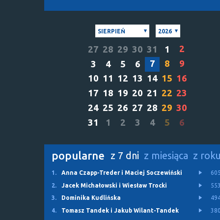
SIERPIEŃ
2026
2
27
28
29
30
31
1
7
8
9
3
4
5
6
10
11
12
13
14
15
16
17
18
19
20
21
22
23
24
25
26
27
28
29
30
31
1
2
3
4
5
6
popularne
z 7 dni
z miesiąca
z rok
1.
Anna Czapp-Treder i Maciej Soczewiński
60
2.
Jacek Michałowski i Wiesław Trocki
55
3.
Dominika Kudlińska
49
4.
Tomasz Tandek i Jakub Wilant-Tandek
38