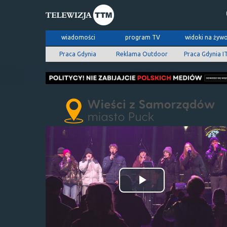
wiadomości
program TV
widoki na żyw
Praca Gdynia
Reklama Outdoor
Praca Gdynia I
Odtwórz
wideo