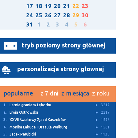
17
18
19
20
21
22
23
24
25
26
27
28
29
30
31
1
2
3
4
5
6
tryb poziomy strony głównej
personalizacja strony głownej
popularne
z 7 dni
z miesiąca
z roku
1.
Letnie granie w Lęborku
3217
2.
Liwia Ostrowska
2217
3.
XXVII Światowy Zjazd Kaszubów
1596
4.
Monika Labuda i Urszula Walburg
1561
5.
Jacek Pałubicki
1139