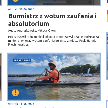
wtorek, 30.06.2026
Burmistrz z wotum zaufania i
absolutorium
Agata Andryskowska, Mikołaj Okoń
Podczas sesji radni udzielili absolutorium za wykonanie budżetu za
miniony rok oraz wotum zaufania burmistrz miasta Puck, Hannie
Pruchniewskiej.
MIASTO PUCK
Puck
Przystań, molo
wtorek, 16.06.2026