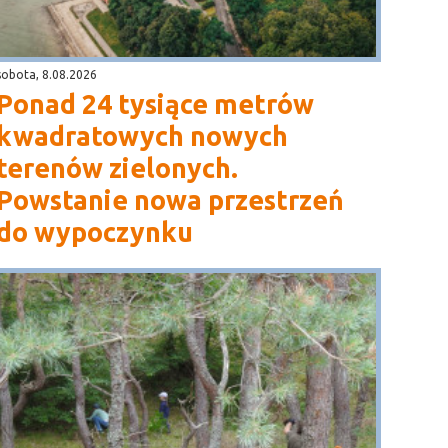
sobota, 8.08.2026
Ponad 24 tysiące metrów
kwadratowych nowych
terenów zielonych.
Powstanie nowa przestrzeń
do wypoczynku