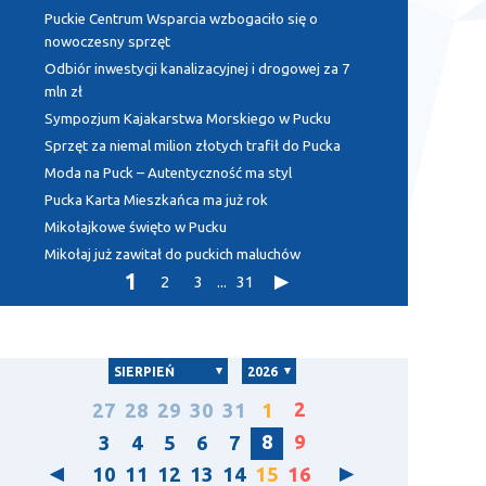
Puckie Centrum Wsparcia wzbogaciło się o
nowoczesny sprzęt
Odbiór inwestycji kanalizacyjnej i drogowej za 7
mln zł
Sympozjum Kajakarstwa Morskiego w Pucku
Sprzęt za niemal milion złotych trafił do Pucka
Moda na Puck – Autentyczność ma styl
Pucka Karta Mieszkańca ma już rok
Mikołajkowe święto w Pucku
Mikołaj już zawitał do puckich maluchów
1
2
3
...
31
SIERPIEŃ
2026
2
27
28
29
30
31
1
8
9
3
4
5
6
7
10
11
12
13
14
15
16