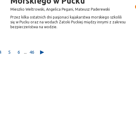
Morskiego w Pucku
Mieszko Weltrowski, Angelica Pegani, Mateusz Paderewski
Przez kilka ostatnich dni pasjonaci kajakarstwa morskiego szkolili
się w Pucku oraz na wodach Zatoki Puckiej między innymi z zakresu
bezpieczeństwa na wodzie.
4
5
6
...
46