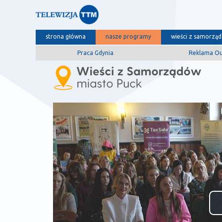
strona główna
nasze programy
wieści z samorzą
Praca Gdynia
Reklama O