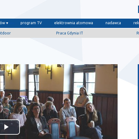
dów
program TV
elektrownia atomowa
nadawca
re
utdoor
Praca Gdynia IT
R
Odtwórz