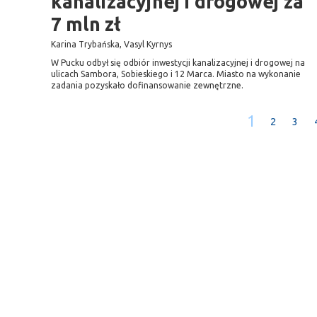
kanalizacyjnej i drogowej za
7 mln zł
Karina Trybańska, Vasyl Kyrnys
W Pucku odbył się odbiór inwestycji kanalizacyjnej i drogowej na
ulicach Sambora, Sobieskiego i 12 Marca. Miasto na wykonanie
zadania pozyskało dofinansowanie zewnętrzne.
1
2
3