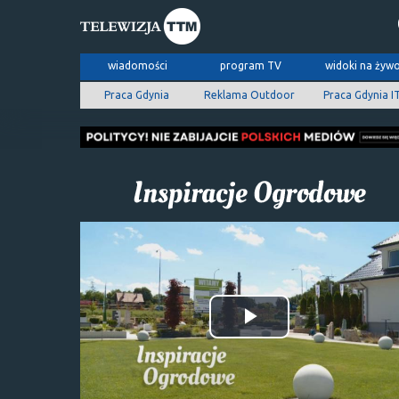
wiadomości
program TV
widoki na żyw
Praca Gdynia
Reklama Outdoor
Praca Gdynia I
Odtwórz
wideo