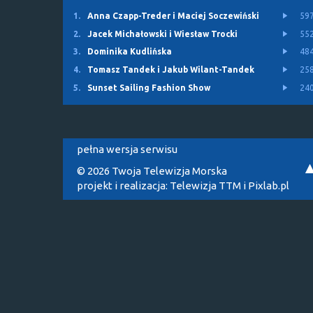
1.
Anna Czapp-Treder i Maciej Soczewiński
59
2.
Jacek Michałowski i Wiesław Trocki
55
3.
Dominika Kudlińska
48
4.
Tomasz Tandek i Jakub Wilant-Tandek
25
5.
Sunset Sailing Fashion Show
24
pełna wersja serwisu
© 2026 Twoja Telewizja Morska
projekt i realizacja:
Telewizja TTM
i
Pixlab.pl