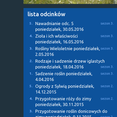
lista odcinków
Nawadnianie odc. 5
5.
sezon 3.
poniedziałek, 30.05.2016
Zioła i ich właściwości
4.
sezon 3.
poniedziałek, 16.05.2016
Rośliny Wieloletnie
poniedziałek,
3.
sezon 3.
2.05.2016
Rodzaje i sadzenie drzew iglastych
2.
poniedziałek, 18.04.2016
sezon 3.
Sadzenie roślin
poniedziałek,
1.
sezon 3.
4.04.2016
Ogrody z Sylwią
poniedziałek,
5.
sezon 2.
14.12.2015
Przygotowanie róży do zimy
4.
sezon 2.
poniedziałek, 30.11.2015
Przygotowanie roślin donicowych do
3.
zimy
poniedziałek, 9.11.2015
sezon 2.