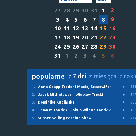
2
27
28
29
30
31
1
9
3
4
5
6
7
8
10
11
12
13
14
15
16
17
18
19
20
21
22
23
24
25
26
27
28
29
30
31
1
2
3
4
5
6
popularne
z 7 dni
z miesiąca
z rok
1.
Anna Czapp-Treder i Maciej Soczewiński
63
2.
Jacek Michałowski i Wiesław Trocki
56
3.
Dominika Kudlińska
50
4.
Tomasz Tandek i Jakub Wilant-Tandek
38
5.
Sunset Sailing Fashion Show
37