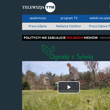
wiadomości
program TV
widoki na żyw
Praca Gdynia
Reklama Outdoor
Praca Gdynia I
Odtwórz
wideo