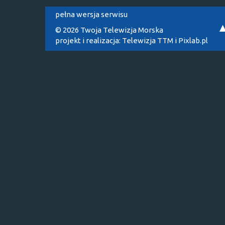
pełna wersja serwisu
© 2026 Twoja Telewizja Morska
projekt i realizacja:
Telewizja TTM
i
Pixlab.pl