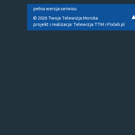
pełna wersja serwisu
© 2026 Twoja Telewizja Morska
projekt i realizacja:
Telewizja TTM
i
Pixlab.pl