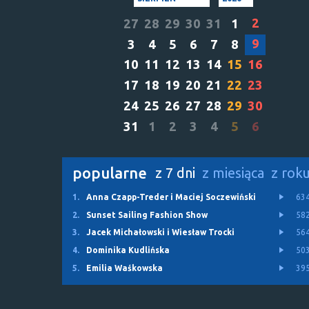
2
27
28
29
30
31
1
9
3
4
5
6
7
8
10
11
12
13
14
15
16
17
18
19
20
21
22
23
24
25
26
27
28
29
30
31
1
2
3
4
5
6
popularne
z 7 dni
z miesiąca
z rok
1.
Anna Czapp-Treder i Maciej Soczewiński
63
2.
Sunset Sailing Fashion Show
58
3.
Jacek Michałowski i Wiesław Trocki
56
4.
Dominika Kudlińska
50
5.
Emilia Waśkowska
39