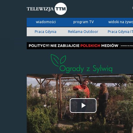
wiadomości
program TV
widoki na żyw
Praca Gdynia
Reklama Outdoor
Praca Gdynia I
Odtwórz
wideo