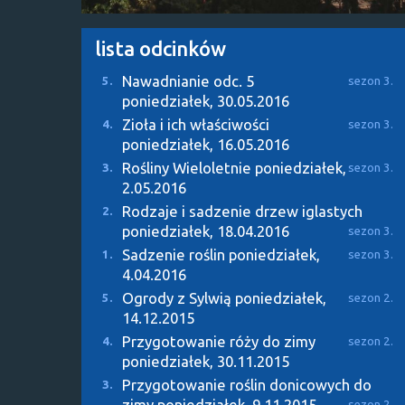
lista odcinków
Nawadnianie odc. 5
5.
sezon 3.
poniedziałek, 30.05.2016
Zioła i ich właściwości
4.
sezon 3.
poniedziałek, 16.05.2016
Rośliny Wieloletnie
poniedziałek,
3.
sezon 3.
2.05.2016
Rodzaje i sadzenie drzew iglastych
2.
poniedziałek, 18.04.2016
sezon 3.
Sadzenie roślin
poniedziałek,
1.
sezon 3.
4.04.2016
Ogrody z Sylwią
poniedziałek,
5.
sezon 2.
14.12.2015
Przygotowanie róży do zimy
4.
sezon 2.
poniedziałek, 30.11.2015
Przygotowanie roślin donicowych do
3.
zimy
poniedziałek, 9.11.2015
sezon 2.