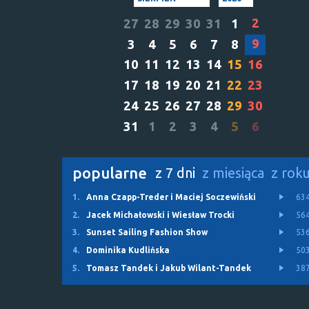
2
27
28
29
30
31
1
9
3
4
5
6
7
8
10
11
12
13
14
15
16
17
18
19
20
21
22
23
24
25
26
27
28
29
30
31
1
2
3
4
5
6
popularne
z 7 dni
z miesiąca
z rok
1.
Anna Czapp-Treder i Maciej Soczewiński
63
2.
Jacek Michałowski i Wiesław Trocki
56
3.
Sunset Sailing Fashion Show
53
4.
Dominika Kudlińska
50
5.
Tomasz Tandek i Jakub Wilant-Tandek
38