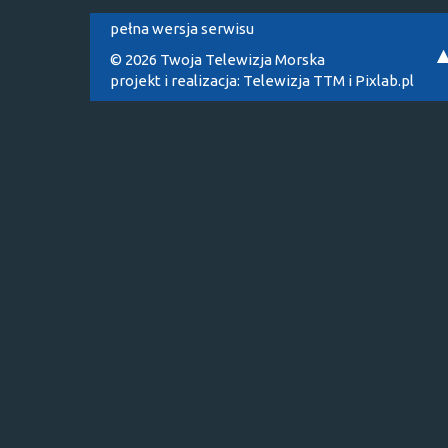
pełna wersja serwisu
© 2026 Twoja Telewizja Morska
projekt i realizacja:
Telewizja TTM
i
Pixlab.pl