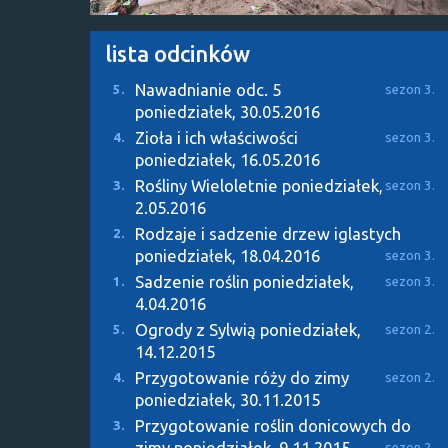
lista odcinków
Nawadnianie odc. 5
5.
sezon 3.
poniedziałek, 30.05.2016
Zioła i ich właściwości
4.
sezon 3.
poniedziałek, 16.05.2016
Rośliny Wieloletnie
poniedziałek,
3.
sezon 3.
2.05.2016
Rodzaje i sadzenie drzew iglastych
2.
poniedziałek, 18.04.2016
sezon 3.
Sadzenie roślin
poniedziałek,
1.
sezon 3.
4.04.2016
Ogrody z Sylwią
poniedziałek,
5.
sezon 2.
14.12.2015
Przygotowanie róży do zimy
4.
sezon 2.
poniedziałek, 30.11.2015
Przygotowanie roślin donicowych do
3.
zimy
poniedziałek, 9.11.2015
sezon 2.