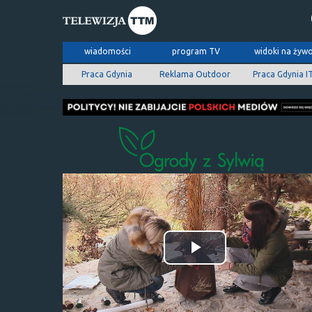
wiadomości
program TV
widoki na żyw
Praca Gdynia
Reklama Outdoor
Praca Gdynia I
Odtwórz
wideo