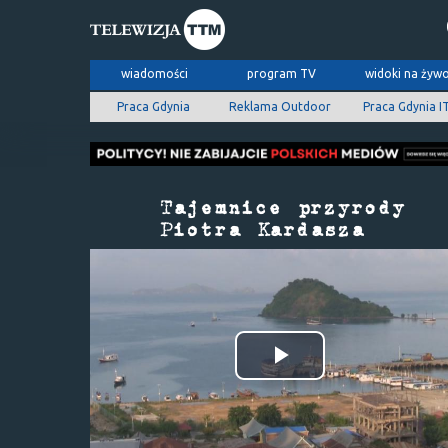
wiadomości
program TV
widoki na żyw
Praca Gdynia
Reklama Outdoor
Praca Gdynia I
Odtwórz
wideo