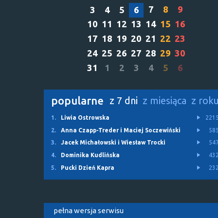
7
8
9
3
4
5
6
10
11
12
13
14
15
16
17
18
19
20
21
22
23
24
25
26
27
28
29
30
31
1
2
3
4
5
6
popularne
z 7 dni
z miesiąca
z rok
1.
Liwia Ostrowska
221
2.
Anna Czapp-Treder i Maciej Soczewiński
58
3.
Jacek Michałowski i Wiesław Trocki
54
4.
Dominika Kudlińska
43
5.
Pucki Dzień Kapra
23
pełna wersja serwisu