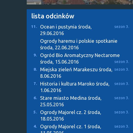
lista odcinków
Ocean i pustynia
środa,
11.
sezon 3.
29.06.2016
Ogrody haremu i polskie spotkanie
środa, 22.06.2016
Ogród Bio Aromatyczny Nectarome
9.
środa, 15.06.2016
sezon 3.
Miejska zieleń Marakeszu
środa,
8.
sezon 3.
8.06.2016
Historia i kultura Maroko
środa,
7.
sezon 3.
1.06.2016
Stare miasto Medina
środa,
6.
sezon 3.
25.05.2016
Ogrody Majorel cz. 2
środa,
5.
sezon 3.
18.05.2016
Ogrody Majorel cz. 1
środa,
4.
sezon 3.
11.05.2016