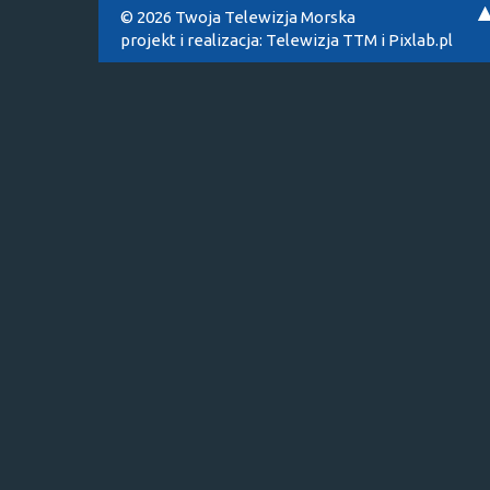
© 2026 Twoja Telewizja Morska
projekt i realizacja:
Telewizja TTM
i
Pixlab.pl