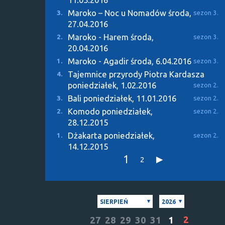
Maroko – Noc u Nomadów
środa,
3.
sezon 3.
27.04.2016
Maroko - Harem
środa,
2.
sezon 3.
20.04.2016
Maroko - Agadir
środa, 6.04.2016
1.
sezon 3.
Tajemnice przyrody Piotra Kardasza
4.
poniedziałek, 1.02.2016
sezon 2.
Bali
poniedziałek, 11.01.2016
3.
sezon 2.
Komodo
poniedziałek,
2.
sezon 2.
28.12.2015
Dżakarta
poniedziałek,
1.
sezon 2.
14.12.2015
1
2
SIERPIEŃ
2026
2
27
28
29
30
31
1