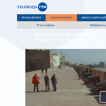
strona główna
nasze programy
wieści z samorzą
Praca Gdynia
Reklama O