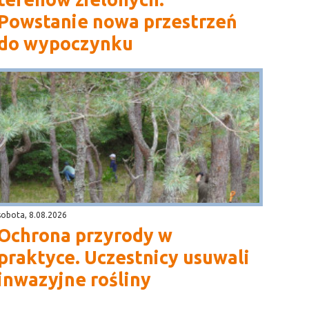
Powstanie nowa przestrzeń
do wypoczynku
sobota, 8.08.2026
Ochrona przyrody w
praktyce. Uczestnicy usuwali
inwazyjne rośliny