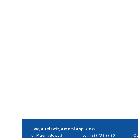
Twoja Telewizja Morska sp. z o.o.
ul. Przemysłowa 3
tel.: (58) 738 97 80
Og