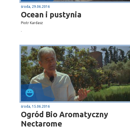
środa, 29.06.2016
Ocean i pustynia
Piotr Kardasz
.
Sopot
gą krajową nr 6
plaża
środa, 15.06.2016
Ogród Bio Aromatyczny
Nectarome