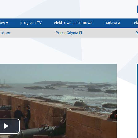
dów
program TV
elektrownia atomowa
nadawca
re
utdoor
Praca Gdynia IT
R
Odtwórz