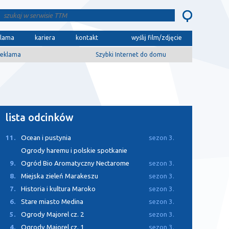
klama
kariera
kontakt
wyślij film/zdjęcie
eklama
Szybki Internet do domu
lista odcinków
11.
Ocean i pustynia
sezon 3.
Ogrody haremu i polskie spotkanie
9.
Ogród Bio Aromatyczny Nectarome
sezon 3.
8.
Miejska zieleń Marakeszu
sezon 3.
7.
Historia i kultura Maroko
sezon 3.
6.
Stare miasto Medina
sezon 3.
5.
Ogrody Majorel cz. 2
sezon 3.
4.
Ogrody Majorel cz. 1
sezon 3.