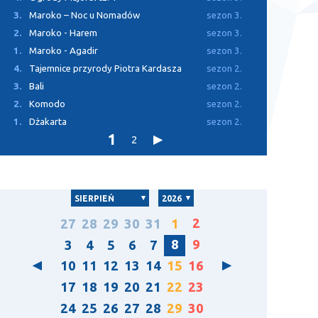
3.
Maroko – Noc u Nomadów
sezon 3.
2.
Maroko - Harem
sezon 3.
1.
Maroko - Agadir
sezon 3.
4.
Tajemnice przyrody Piotra Kardasza
sezon 2.
3.
Bali
sezon 2.
2.
Komodo
sezon 2.
1.
Dżakarta
sezon 2.
1
2
SIERPIEŃ
2026
2
27
28
29
30
31
1
8
9
3
4
5
6
7
10
11
12
13
14
15
16
17
18
19
20
21
22
23
24
25
26
27
28
29
30