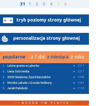
31
1
2
3
4
5
6
tryb poziomy strony głównej
personalizacja strony głownej
popularne
z 7 dni
z miesiąca
z roku
1.
Letnie granie w Lęborku
3217
2.
Liwia Ostrowska
2217
3.
XXVII Światowy Zjazd Kaszubów
1596
4.
Monika Labuda i Urszula Walburg
1561
5.
Jacek Pałubicki
1139