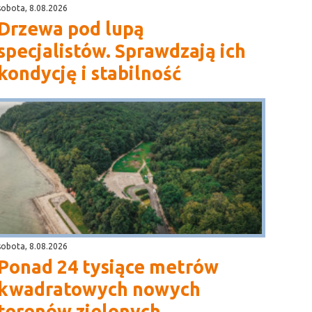
sobota, 8.08.2026
Drzewa pod lupą
specjalistów. Sprawdzają ich
kondycję i stabilność
sobota, 8.08.2026
Ponad 24 tysiące metrów
kwadratowych nowych
terenów zielonych.