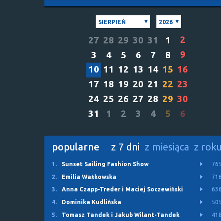
SIERPIEŃ
2026
2
27
28
29
30
31
1
9
3
4
5
6
7
8
10
11
12
13
14
15
16
17
18
19
20
21
22
23
24
25
26
27
28
29
30
31
1
2
3
4
5
6
popularne
z 7 dni
z miesiąca
z rok
1.
Sunset Sailing Fashion Show
76
2.
Emilia Waśkowska
71
3.
Anna Czapp-Treder i Maciej Soczewiński
63
4.
Dominika Kudlińska
50
5.
Tomasz Tandek i Jakub Wilant-Tandek
41