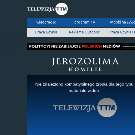
wiadomości
program TV
widoki na żyw
Praca Gdynia
Reklama Outdoor
Praca Gdynia I
This
is
Nie znaleziono kompatybilnego źródła dla tego typu
a
materiału wideo.
modal
window.