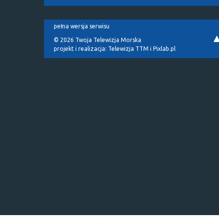
pełna wersja serwisu
© 2026 Twoja Telewizja Morska
projekt i realizacja:
Telewizja TTM
i
Pixlab.pl