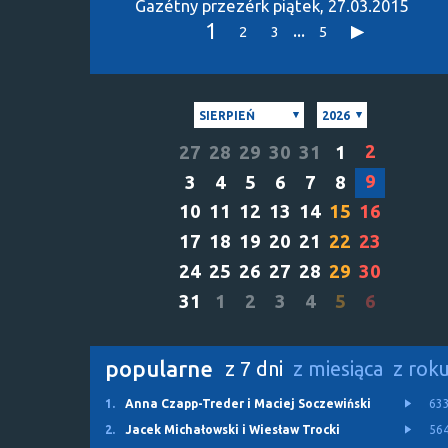
Gazétny przezérk
piątek, 27.03.2015
1
...
2
3
5
SIERPIEŃ
2026
2
27
28
29
30
31
1
9
3
4
5
6
7
8
10
11
12
13
14
15
16
17
18
19
20
21
22
23
24
25
26
27
28
29
30
31
1
2
3
4
5
6
popularne
z 7 dni
z miesiąca
z rok
1.
Anna Czapp-Treder i Maciej Soczewiński
63
2.
Jacek Michałowski i Wiesław Trocki
56