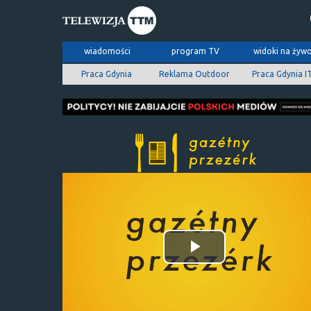
wiadomości
program TV
widoki na żyw
Praca Gdynia
Reklama Outdoor
Praca Gdynia I
Odtwórz
wideo