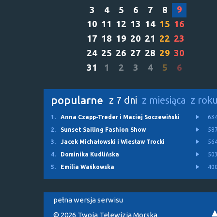
9
3
4
5
6
7
8
10
11
12
13
14
15
16
17
18
19
20
21
22
23
24
25
26
27
28
29
30
31
1
2
3
4
5
6
popularne
z 7 dni
z miesiąca
z rok
1.
Anna Czapp-Treder i Maciej Soczewiński
63
2.
Sunset Sailing Fashion Show
58
3.
Jacek Michałowski i Wiesław Trocki
56
4.
Dominika Kudlińska
50
5.
Emilia Waśkowska
40
pełna wersja serwisu
© 2026 Twoja Telewizja Morska