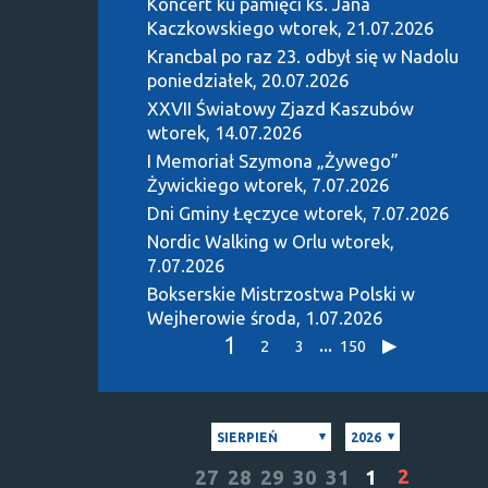
Koncert ku pamięci ks. Jana
Kaczkowskiego
wtorek, 21.07.2026
Krancbal po raz 23. odbył się w Nadolu
poniedziałek, 20.07.2026
XXVII Światowy Zjazd Kaszubów
wtorek, 14.07.2026
I Memoriał Szymona „Żywego”
Żywickiego
wtorek, 7.07.2026
Dni Gminy Łęczyce
wtorek, 7.07.2026
Nordic Walking w Orlu
wtorek,
7.07.2026
Bokserskie Mistrzostwa Polski w
Wejherowie
środa, 1.07.2026
1
...
2
3
150
SIERPIEŃ
2026
2
27
28
29
30
31
1