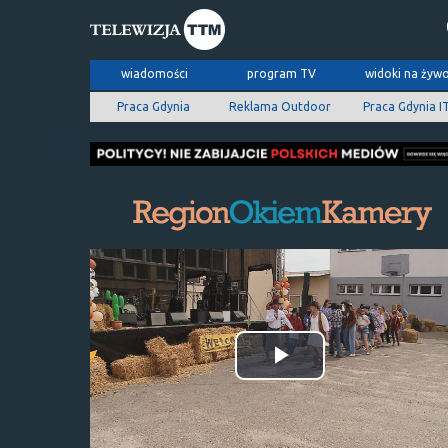
wiadomości
program TV
widoki na żyw
Praca Gdynia
Reklama Outdoor
Praca Gdynia I
Odtwórz
wideo