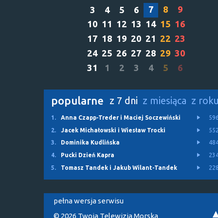
7
8
9
3
4
5
6
10
11
12
13
14
15
16
17
18
19
20
21
22
23
24
25
26
27
28
29
30
31
1
2
3
4
5
6
popularne
z 7 dni
z miesiąca
z rok
1.
Anna Czapp-Treder i Maciej Soczewiński
59
2.
Jacek Michałowski i Wiesław Trocki
55
3.
Dominika Kudlińska
48
4.
Pucki Dzień Kapra
23
5.
Tomasz Tandek i Jakub Wilant-Tandek
22
pełna wersja serwisu
© 2026 Twoja Telewizja Morska