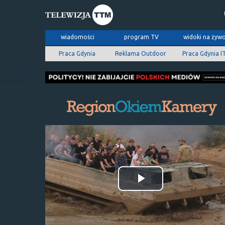
wiadomości
program TV
widoki na żyw
Praca Gdynia
Reklama Outdoor
Praca Gdynia I
Odtwórz
wideo