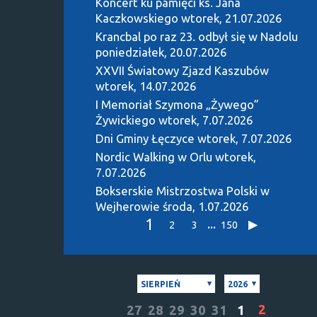
Koncert ku pamięci ks. Jana
Kaczkowskiego
wtorek, 21.07.2026
Krancbal po raz 23. odbył się w Nadolu
poniedziałek, 20.07.2026
XXVII Światowy Zjazd Kaszubów
wtorek, 14.07.2026
I Memoriał Szymona „Żywego”
Żywickiego
wtorek, 7.07.2026
Dni Gminy Łęczyce
wtorek, 7.07.2026
Nordic Walking w Orlu
wtorek,
7.07.2026
Bokserskie Mistrzostwa Polski w
Wejherowie
środa, 1.07.2026
1
...
2
3
150
SIERPIEŃ
2026
2
27
28
29
30
31
1