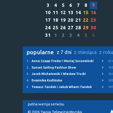
9
3
4
5
6
7
8
10
11
12
13
14
15
16
17
18
19
20
21
22
23
24
25
26
27
28
29
30
31
1
2
3
4
5
6
popularne
z 7 dni
z miesiąca
z rok
1.
Anna Czapp-Treder i Maciej Soczewiński
63
2.
Sunset Sailing Fashion Show
56
3.
Jacek Michałowski i Wiesław Trocki
56
4.
Dominika Kudlińska
50
5.
Tomasz Tandek i Jakub Wilant-Tandek
38
pełna wersja serwisu
© 2026 Twoja Telewizja Morska