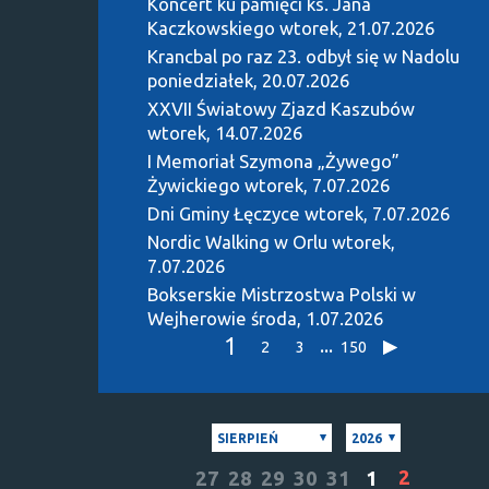
Koncert ku pamięci ks. Jana
Kaczkowskiego
wtorek, 21.07.2026
Krancbal po raz 23. odbył się w Nadolu
poniedziałek, 20.07.2026
XXVII Światowy Zjazd Kaszubów
wtorek, 14.07.2026
I Memoriał Szymona „Żywego”
Żywickiego
wtorek, 7.07.2026
Dni Gminy Łęczyce
wtorek, 7.07.2026
Nordic Walking w Orlu
wtorek,
7.07.2026
Bokserskie Mistrzostwa Polski w
Wejherowie
środa, 1.07.2026
1
...
2
3
150
SIERPIEŃ
2026
2
27
28
29
30
31
1