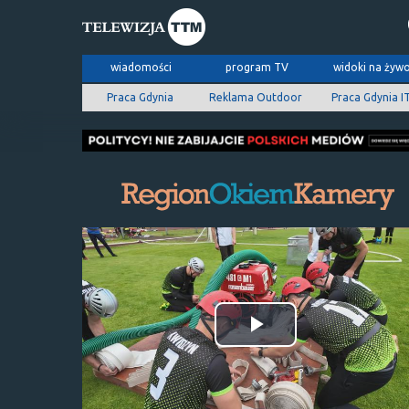
wiadomości
program TV
widoki na żyw
Praca Gdynia
Reklama Outdoor
Praca Gdynia I
Odtwórz
wideo