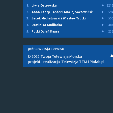
1.
Liwia Ostrowska
221
2.
Anna Czapp-Treder i Maciej Soczewiński
59
3.
Jacek Michałowski i Wiesław Trocki
55
4.
Dominika Kudlińska
48
5.
Pucki Dzień Kapra
23
pełna wersja serwisu
© 2026 Twoja Telewizja Morska
projekt i realizacja:
Telewizja TTM
i
Pixlab.pl