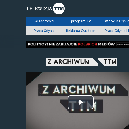
wiadomości
program TV
widoki na żyw
Praca Gdynia
Reklama Outdoor
Praca Gdynia I
Odtwórz
wideo