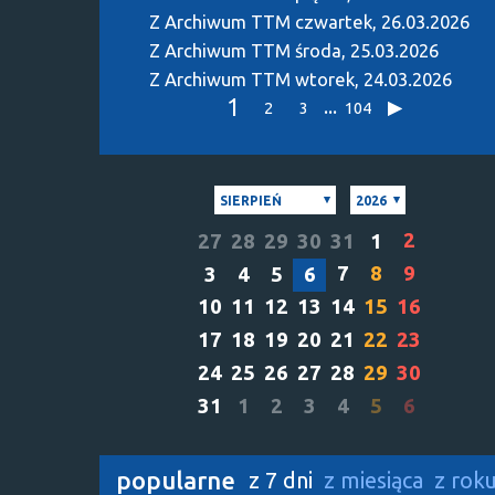
Z Archiwum TTM
czwartek, 26.03.2026
Z Archiwum TTM
środa, 25.03.2026
Z Archiwum TTM
wtorek, 24.03.2026
1
...
2
3
104
SIERPIEŃ
2026
2
27
28
29
30
31
1
7
8
9
3
4
5
6
10
11
12
13
14
15
16
17
18
19
20
21
22
23
24
25
26
27
28
29
30
31
1
2
3
4
5
6
popularne
z 7 dni
z miesiąca
z rok