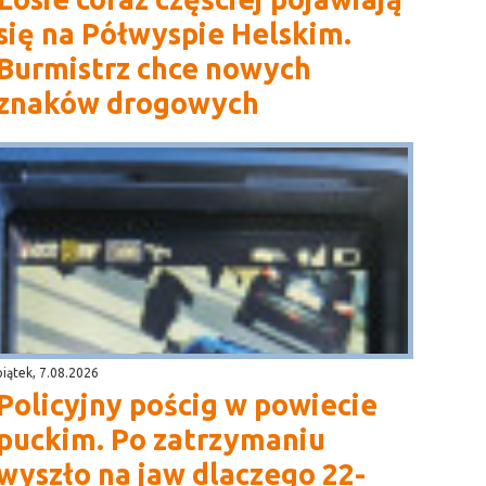
się na Półwyspie Helskim.
Burmistrz chce nowych
znaków drogowych
piątek, 7.08.2026
Policyjny pościg w powiecie
puckim. Po zatrzymaniu
wyszło na jaw dlaczego 22-