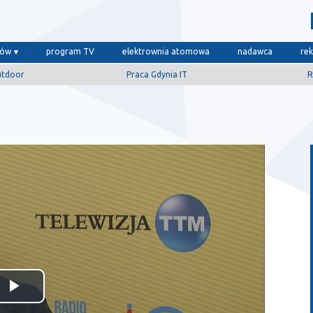
dów
program TV
elektrownia atomowa
nadawca
re
utdoor
Praca Gdynia IT
R
Odtwórz