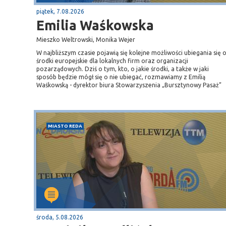
piątek, 7.08.2026
Emilia Waśkowska
Mieszko Weltrowski, Monika Wejer
W najbliższym czasie pojawią się kolejne możliwości ubiegania się 
środki europejskie dla lokalnych firm oraz organizacji
pozarządowych. Dziś o tym, kto, o jakie środki, a także w jaki
sposób będzie mógł się o nie ubiegać, rozmawiamy z Emilią
Waśkowską - dyrektor biura Stowarzyszenia „Bursztynowy Pasaż”
Puck
Przystań, molo
MIASTO REDA
środa, 5.08.2026