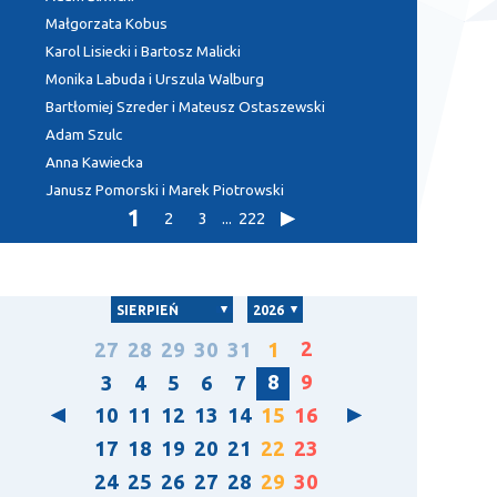
Małgorzata Kobus
Karol Lisiecki i Bartosz Malicki
Monika Labuda i Urszula Walburg
Bartłomiej Szreder i Mateusz Ostaszewski
Adam Szulc
Anna Kawiecka
Janusz Pomorski i Marek Piotrowski
1
2
3
...
222
SIERPIEŃ
2026
2
27
28
29
30
31
1
8
9
3
4
5
6
7
10
11
12
13
14
15
16
17
18
19
20
21
22
23
24
25
26
27
28
29
30