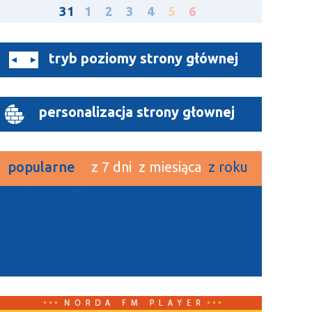
31
1
2
3
4
5
6
tryb poziomy strony głównej
personalizacja strony głownej
popularne
z 7 dni
z miesiąca
z roku
1.
Z Archiwum TTM
11455
2.
Rusza budowa dwóch ulic w Bolszewie
4931
3.
Letnie granie w Lęborku
3217
4.
Za nami Kaszubski Kiermasz Wielkanocny
3143
5.
„Lodówka społeczna” stanęła w Redzie
3113