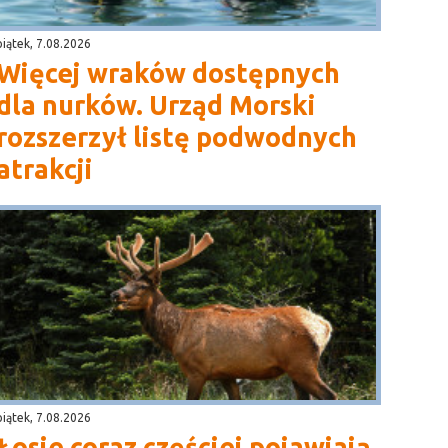
piątek, 7.08.2026
Więcej wraków dostępnych
dla nurków. Urząd Morski
rozszerzył listę podwodnych
atrakcji
piątek, 7.08.2026
Łosie coraz częściej pojawiają