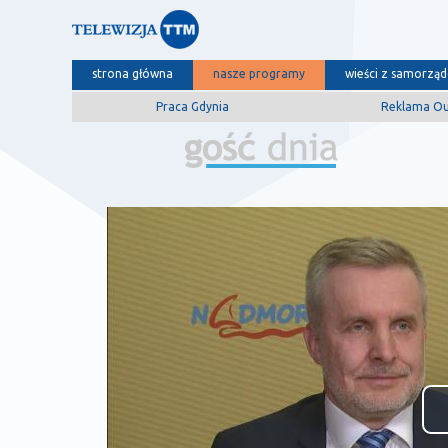
strona główna
nasze programy
wieści z samorzą
Praca Gdynia
Reklama O