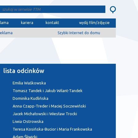
klama
kariera
kontakt
wyślij film/zdjęcie
eklama
Szybki Internet do domu
lista odcinków
Emilia Waśkowska
Tomasz Tandek i Jakub Wilant-Tandek
Dominika Kudlińska
Anna Czapp-Treder i Maciej Soczewiński
Jacek Michałowski i Wiesław Trocki
Liwia Ostrowska
Teresa Kosińska-Bucior i Maria Frankowska
Adam Śliwicki