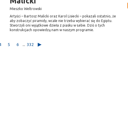
Malicki
Mieszko Weltrowski
Artyści – Bartosz Malicki oraz Karol Lisiecki – pokazali ostatnio, że
aby zobaczyć piramidy, wcale nie trzeba wybierać się do Egiptu.
Stworzyli oni wyjątkowe dzieła z piasku w Łebie. Dziś o tych
konstrukcjach opowiedzą nam w naszym programie.
4
5
6
...
332