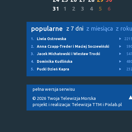
31
1
2
3
4
5
6
popularne
z 7 dni
z miesiąca
z rok
1.
Liwia Ostrowska
221
2.
Anna Czapp-Treder i Maciej Soczewiński
59
3.
Jacek Michałowski i Wiesław Trocki
54
4.
Dominika Kudlińska
48
5.
Pucki Dzień Kapra
23
pełna wersja serwisu
© 2026 Twoja Telewizja Morska
projekt i realizacja:
Telewizja TTM
i
Pixlab.pl