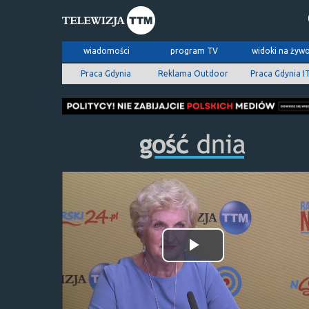
wiadomości
program TV
widoki na żyw
Praca Gdynia
Reklama Outdoor
Praca Gdynia I
Odtwórz
wideo