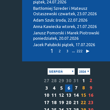
piątek, 24.07.2026
Bartłomiej Szreder i Mateusz
Ostaszewski
czwartek, 23.07.2026
Adam Szulc
środa, 22.07.2026
Anna Kawiecka
wtorek, 21.07.2026
Janusz Pomorski i Marek Piotrowski
poniedziałek, 20.07.2026
Jacek Pałubicki
piątek, 17.07.2026
1
...
2
3
222
SIERPIEŃ
2026
2
27
28
29
30
31
1
7
8
9
3
4
5
6
10
11
12
13
14
15
16
17
18
19
20
21
22
23
24
25
26
27
28
29
30