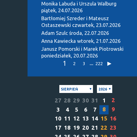
Monika Labuda i Urszula Walburg
piątek, 24.07.2026
Bartłomiej Szreder i Mateusz
Ostaszewski
czwartek, 23.07.2026
Adam Szulc
środa, 22.07.2026
Anna Kawiecka
wtorek, 21.07.2026
Janusz Pomorski i Marek Piotrowski
poniedziałek, 20.07.2026
1
...
2
3
222
SIERPIEŃ
2026
2
27
28
29
30
31
1
8
9
3
4
5
6
7
10
11
12
13
14
15
16
17
18
19
20
21
22
23
24
25
26
27
28
29
30