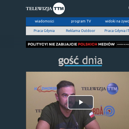
wiadomości
program TV
widoki na żyw
Praca Gdynia
Reklama Outdoor
Praca Gdynia I
Odtwórz
wideo