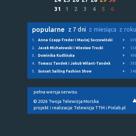
31
1
2
3
4
5
6
popularne
z 7 dni
z miesiąca
z rok
1.
Anna Czapp-Treder i Maciej Soczewiński
60
2.
Jacek Michałowski i Wiesław Trocki
55
3.
Dominika Kudlińska
49
4.
Tomasz Tandek i Jakub Wilant-Tandek
38
5.
Sunset Sailing Fashion Show
34
pełna wersja serwisu
© 2026 Twoja Telewizja Morska
projekt i realizacja:
Telewizja TTM
i
Pixlab.pl