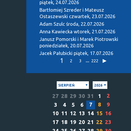
piątek, 24.07.2026
Bartłomiej Szreder i Mateusz
Ostaszewski
czwartek, 23.07.2026
Adam Szulc
środa, 22.07.2026
Anna Kawiecka
wtorek, 21.07.2026
Janusz Pomorski i Marek Piotrowski
poniedziałek, 20.07.2026
Jacek Pałubicki
piątek, 17.07.2026
1
...
2
3
222
SIERPIEŃ
2026
2
27
28
29
30
31
1
7
8
9
3
4
5
6
10
11
12
13
14
15
16
17
18
19
20
21
22
23
24
25
26
27
28
29
30