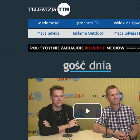
wiadomości
program TV
widoki na żyw
Praca Gdynia
Reklama Outdoor
Praca Gdynia I
Odtwórz
wideo