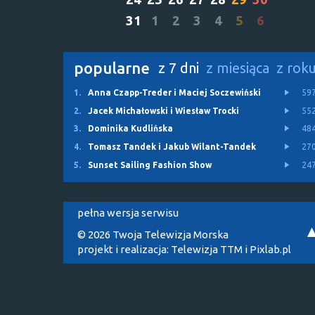
31
1
2
3
4
5
6
popularne
z 7 dni
z miesiąca
z rok
1.
Anna Czapp-Treder i Maciej Soczewiński
59
2.
Jacek Michałowski i Wiesław Trocki
55
3.
Dominika Kudlińska
48
4.
Tomasz Tandek i Jakub Wilant-Tandek
27
5.
Sunset Sailing Fashion Show
24
pełna wersja serwisu
© 2026 Twoja Telewizja Morska
projekt i realizacja:
Telewizja TTM
i
Pixlab.pl