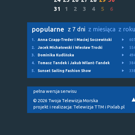
31
1
2
3
4
5
6
popularne
z 7 dni
z miesiąca
z rok
1.
Anna Czapp-Treder i Maciej Soczewiński
60
2.
Jacek Michałowski i Wiesław Trocki
55
3.
Dominika Kudlińska
49
4.
Tomasz Tandek i Jakub Wilant-Tandek
38
5.
Sunset Sailing Fashion Show
33
pełna wersja serwisu
© 2026 Twoja Telewizja Morska
projekt i realizacja:
Telewizja TTM
i
Pixlab.pl