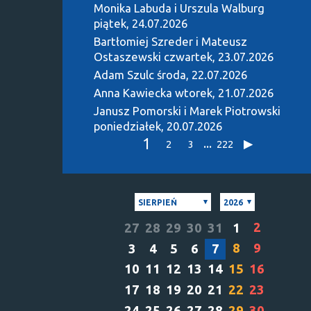
Monika Labuda i Urszula Walburg
piątek, 24.07.2026
Bartłomiej Szreder i Mateusz
Ostaszewski
czwartek, 23.07.2026
Adam Szulc
środa, 22.07.2026
Anna Kawiecka
wtorek, 21.07.2026
Janusz Pomorski i Marek Piotrowski
poniedziałek, 20.07.2026
1
...
2
3
222
SIERPIEŃ
2026
2
27
28
29
30
31
1
8
9
3
4
5
6
7
10
11
12
13
14
15
16
17
18
19
20
21
22
23
24
25
26
27
28
29
30