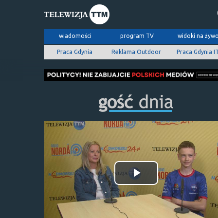
wiadomości
program TV
widoki na żyw
Praca Gdynia
Reklama Outdoor
Praca Gdynia I
Odtwórz
wideo