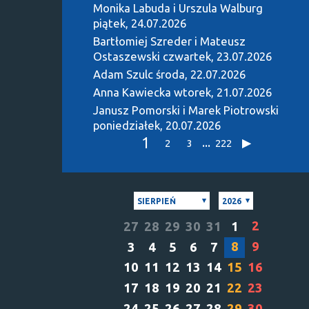
Monika Labuda i Urszula Walburg
piątek, 24.07.2026
Bartłomiej Szreder i Mateusz
Ostaszewski
czwartek, 23.07.2026
Adam Szulc
środa, 22.07.2026
Anna Kawiecka
wtorek, 21.07.2026
Janusz Pomorski i Marek Piotrowski
poniedziałek, 20.07.2026
1
...
2
3
222
SIERPIEŃ
2026
2
27
28
29
30
31
1
8
9
3
4
5
6
7
10
11
12
13
14
15
16
17
18
19
20
21
22
23
24
25
26
27
28
29
30