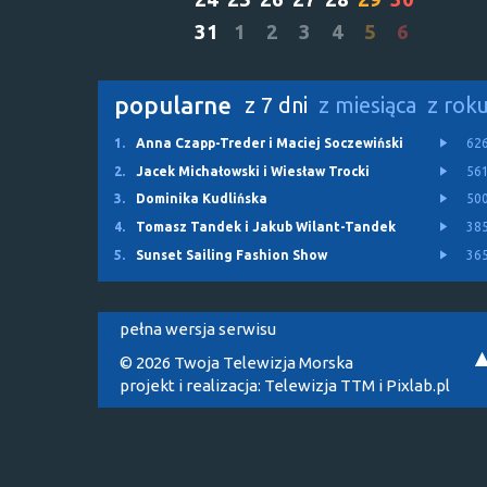
31
1
2
3
4
5
6
popularne
z 7 dni
z miesiąca
z rok
1.
Anna Czapp-Treder i Maciej Soczewiński
62
2.
Jacek Michałowski i Wiesław Trocki
56
3.
Dominika Kudlińska
50
4.
Tomasz Tandek i Jakub Wilant-Tandek
38
5.
Sunset Sailing Fashion Show
36
pełna wersja serwisu
© 2026 Twoja Telewizja Morska
projekt i realizacja:
Telewizja TTM
i
Pixlab.pl