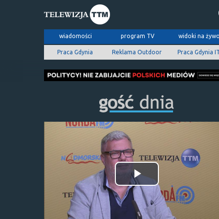
wiadomości
program TV
widoki na żyw
Praca Gdynia
Reklama Outdoor
Praca Gdynia I
Odtwórz
wideo