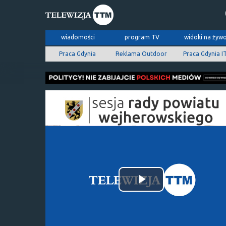
wiadomości
program TV
widoki na żyw
Praca Gdynia
Reklama Outdoor
Praca Gdynia I
Odtwórz
wideo