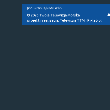
pełna wersja serwisu
© 2026 Twoja Telewizja Morska
projekt i realizacja:
Telewizja TTM
i
Pixlab.pl