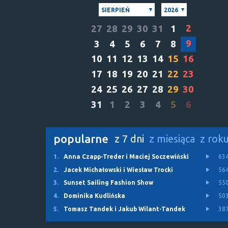
SIERPIEŃ
2026
2
27
28
29
30
31
1
9
3
4
5
6
7
8
10
11
12
13
14
15
16
17
18
19
20
21
22
23
24
25
26
27
28
29
30
31
1
2
3
4
5
6
popularne
z 7 dni
z miesiąca
z rok
1.
Anna Czapp-Treder i Maciej Soczewiński
63
2.
Jacek Michałowski i Wiesław Trocki
56
3.
Sunset Sailing Fashion Show
55
4.
Dominika Kudlińska
50
5.
Tomasz Tandek i Jakub Wilant-Tandek
38