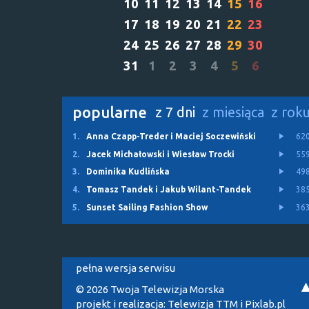
10
11
12
13
14
15
16
17
18
19
20
21
22
23
24
25
26
27
28
29
30
31
1
2
3
4
5
6
popularne
z 7 dni
z miesiąca
z rok
1.
Anna Czapp-Treder i Maciej Soczewiński
62
2.
Jacek Michałowski i Wiesław Trocki
55
3.
Dominika Kudlińska
49
4.
Tomasz Tandek i Jakub Wilant-Tandek
38
5.
Sunset Sailing Fashion Show
36
pełna wersja serwisu
© 2026 Twoja Telewizja Morska
projekt i realizacja:
Telewizja TTM
i
Pixlab.pl