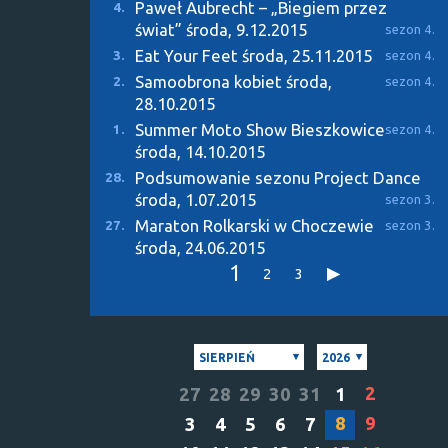
Paweł Aubrecht – „Biegiem przez
4.
świat”
środa, 9.12.2015
sezon 4.
Eat Your Feet
środa, 25.11.2015
3.
sezon 4.
Samoobrona kobiet
środa,
2.
sezon 4.
28.10.2015
Summer Moto Show Bieszkowice
1.
sezon 4.
środa, 14.10.2015
Podsumowanie sezonu Project Dance
28.
środa, 1.07.2015
sezon 3.
Maraton Rolkarski w Choczewie
27.
sezon 3.
środa, 24.06.2015
1
2
3
SIERPIEŃ
2026
2
27
28
29
30
31
1
8
9
3
4
5
6
7