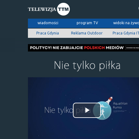
wiadomości
program TV
widoki na żyw
Praca Gdynia
Reklama Outdoor
Praca Gdynia I
Odtwórz
wideo