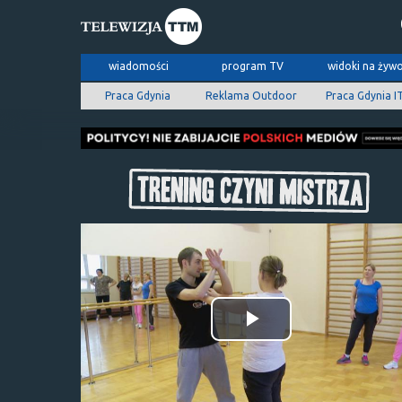
wiadomości
program TV
widoki na żyw
Praca Gdynia
Reklama Outdoor
Praca Gdynia I
Odtwórz
wideo