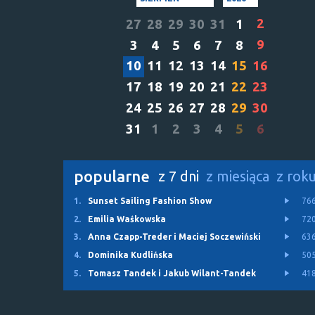
2
27
28
29
30
31
1
9
3
4
5
6
7
8
10
11
12
13
14
15
16
17
18
19
20
21
22
23
24
25
26
27
28
29
30
31
1
2
3
4
5
6
popularne
z 7 dni
z miesiąca
z rok
1.
Sunset Sailing Fashion Show
76
2.
Emilia Waśkowska
72
3.
Anna Czapp-Treder i Maciej Soczewiński
63
4.
Dominika Kudlińska
50
5.
Tomasz Tandek i Jakub Wilant-Tandek
41