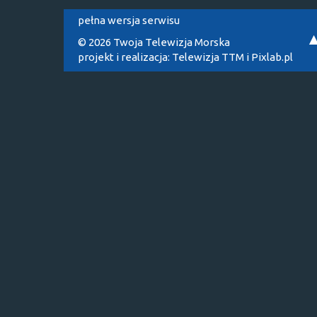
pełna wersja serwisu
© 2026 Twoja Telewizja Morska
projekt i realizacja:
Telewizja TTM
i
Pixlab.pl