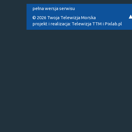
pełna wersja serwisu
© 2026 Twoja Telewizja Morska
projekt i realizacja:
Telewizja TTM
i
Pixlab.pl