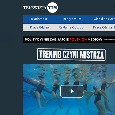
wiadomości
program TV
widoki na żyw
Praca Gdynia
Reklama Outdoor
Praca Gdynia I
Odtwórz
wideo