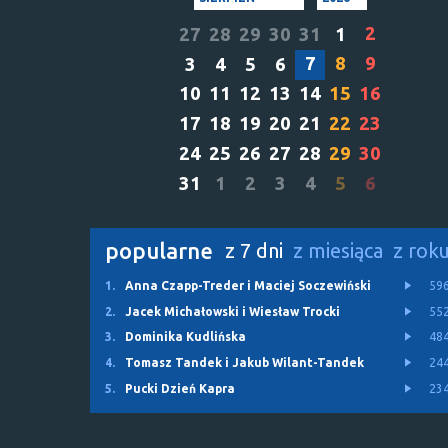
2
27
28
29
30
31
1
7
8
9
3
4
5
6
10
11
12
13
14
15
16
17
18
19
20
21
22
23
24
25
26
27
28
29
30
31
1
2
3
4
5
6
popularne
z 7 dni
z miesiąca
z rok
1.
Anna Czapp-Treder i Maciej Soczewiński
59
2.
Jacek Michałowski i Wiesław Trocki
55
3.
Dominika Kudlińska
48
4.
Tomasz Tandek i Jakub Wilant-Tandek
24
5.
Pucki Dzień Kapra
23