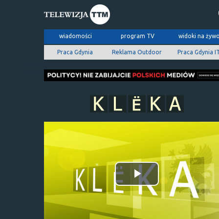
wiadomości
program TV
widoki na żyw
Praca Gdynia
Reklama Outdoor
Praca Gdynia I
Odtwórz
wideo