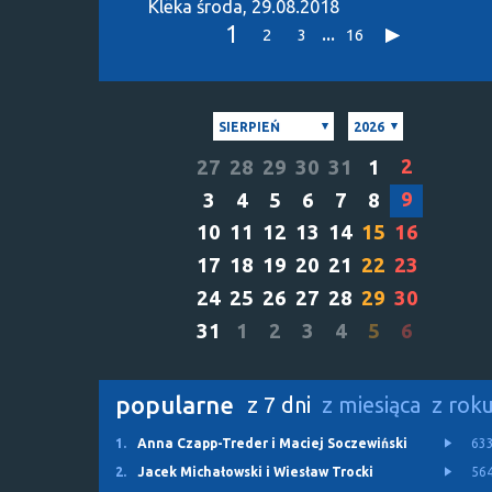
Klëka
środa, 29.08.2018
1
...
2
3
16
SIERPIEŃ
2026
2
27
28
29
30
31
1
9
3
4
5
6
7
8
10
11
12
13
14
15
16
17
18
19
20
21
22
23
24
25
26
27
28
29
30
31
1
2
3
4
5
6
popularne
z 7 dni
z miesiąca
z rok
1.
Anna Czapp-Treder i Maciej Soczewiński
63
2.
Jacek Michałowski i Wiesław Trocki
56