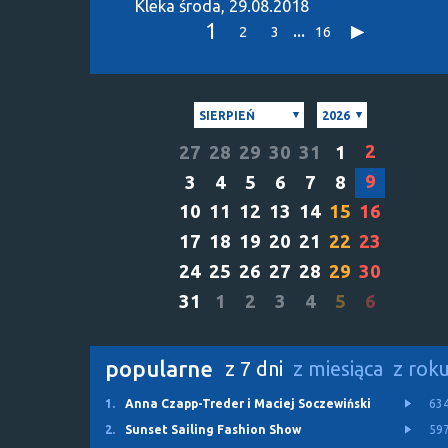
Klëka
środa, 29.08.2018
1
...
2
3
16
SIERPIEŃ
2026
2
27
28
29
30
31
1
9
3
4
5
6
7
8
10
11
12
13
14
15
16
17
18
19
20
21
22
23
24
25
26
27
28
29
30
31
1
2
3
4
5
6
popularne
z 7 dni
z miesiąca
z rok
1.
Anna Czapp-Treder i Maciej Soczewiński
63
2.
Sunset Sailing Fashion Show
59