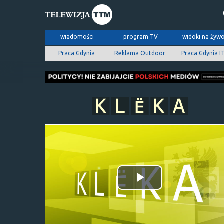
wiadomości
program TV
widoki na żyw
Praca Gdynia
Reklama Outdoor
Praca Gdynia I
Odtwórz
wideo