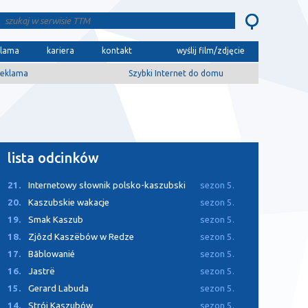
klama
kariera
kontakt
wyślij film/zdjęcie
eklama
Szybki Internet do domu
lista odcinków
21.
Internetowy słownik polsko-kaszubski
sezon 5.
20.
Kaszubskie wakacje
sezon 5.
19.
Smak Kaszub
sezon 5.
18.
Zjôzd Kaszëbów w Redze
sezon 5.
17.
Bãblowanié
sezon 5.
16.
Jastrë
sezon 5.
15.
Gerard Labuda
sezon 5.
14.
Strój Kaszubów
sezon 5.