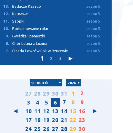
13.
Badacze Kaszub
sezon 5.
12.
Karnawał
sezon 5.
11.
Szopki
sezon 5.
10.
Podsumowanie roku
sezon 5.
9.
Gwiżdże i paneszki
sezon 5.
8.
Chór Lutnia z Luzina
sezon 5.
7.
Osada Łowców Fok w Rzucewie
sezon 5.
1
2
3
SIERPIEŃ
2026
2
27
28
29
30
31
1
7
8
9
3
4
5
6
10
11
12
13
14
15
16
17
18
19
20
21
22
23
24
25
26
27
28
29
30