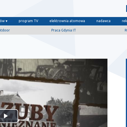
dów
program TV
elektrownia atomowa
nadawca
re
utdoor
Praca Gdynia IT
R
Odtwórz