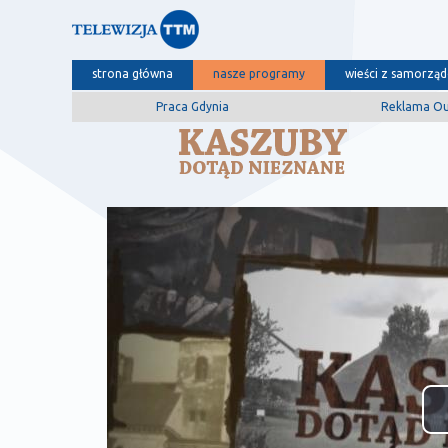
strona główna
nasze programy
wieści z samorzą
Praca Gdynia
Reklama O