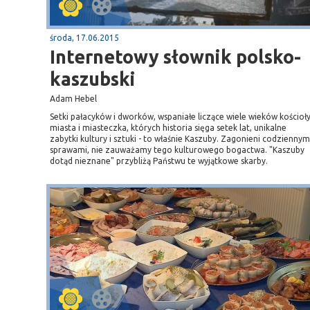
środa, 17.06.2015
Internetowy słownik polsko-
kaszubski
Adam Hebel
Setki pałacyków i dworków, wspaniałe liczące wiele wieków kościoły
miasta i miasteczka, których historia sięga setek lat, unikalne
zabytki kultury i sztuki - to właśnie Kaszuby. Zagonieni codziennym
Sopot
sprawami, nie zauważamy tego kulturowego bogactwa. "Kaszuby
dotąd nieznane" przybliżą Państwu te wyjątkowe skarby.
gą krajową nr 6
plaża