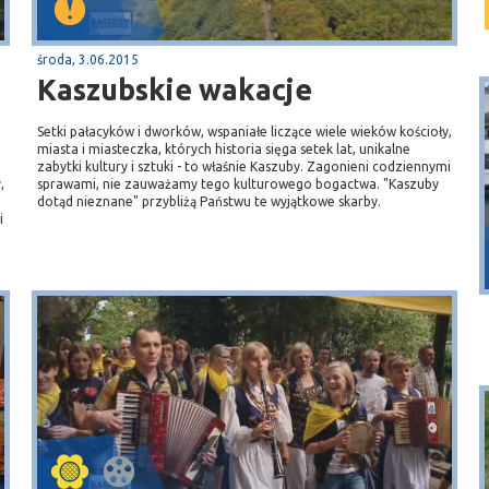
środa, 3.06.2015
Kaszubskie wakacje
Setki pałacyków i dworków, wspaniałe liczące wiele wieków kościoły,
miasta i miasteczka, których historia sięga setek lat, unikalne
zabytki kultury i sztuki - to właśnie Kaszuby. Zagonieni codziennymi
,
sprawami, nie zauważamy tego kulturowego bogactwa. "Kaszuby
dotąd nieznane" przybliżą Państwu te wyjątkowe skarby.
i
Puck
Przystań, molo