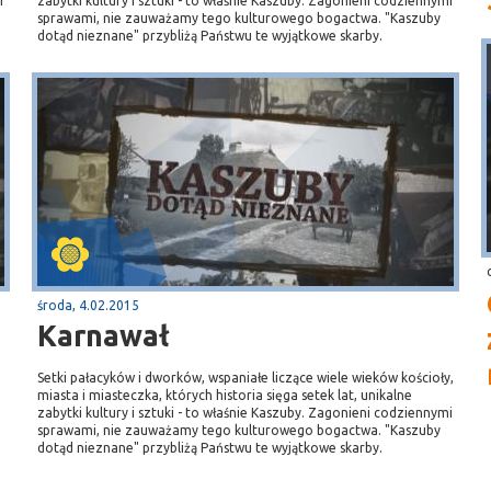
i
zabytki kultury i sztuki - to właśnie Kaszuby. Zagonieni codziennymi
sprawami, nie zauważamy tego kulturowego bogactwa. "Kaszuby
dotąd nieznane" przybliżą Państwu te wyjątkowe skarby.
środa, 4.02.2015
Karnawał
Setki pałacyków i dworków, wspaniałe liczące wiele wieków kościoły,
miasta i miasteczka, których historia sięga setek lat, unikalne
zabytki kultury i sztuki - to właśnie Kaszuby. Zagonieni codziennymi
sprawami, nie zauważamy tego kulturowego bogactwa. "Kaszuby
dotąd nieznane" przybliżą Państwu te wyjątkowe skarby.