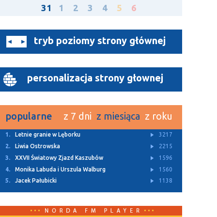
31
1
2
3
4
5
6
tryb poziomy strony głównej
personalizacja strony głownej
popularne
z 7 dni
z miesiąca
z roku
1.
Letnie granie w Lęborku
3217
2.
Liwia Ostrowska
2215
3.
XXVII Światowy Zjazd Kaszubów
1596
4.
Monika Labuda i Urszula Walburg
1560
5.
Jacek Pałubicki
1138