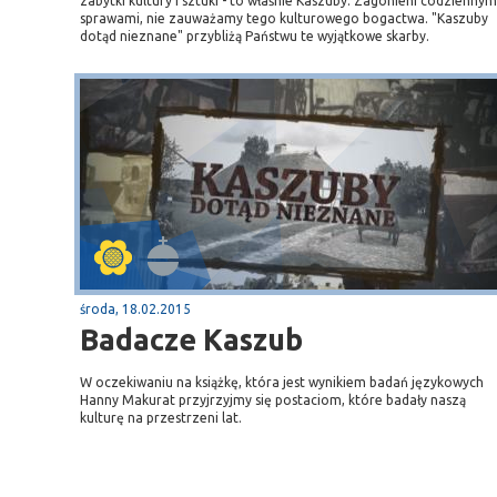
zabytki kultury i sztuki - to właśnie Kaszuby. Zagonieni codziennym
sprawami, nie zauważamy tego kulturowego bogactwa. "Kaszuby
dotąd nieznane" przybliżą Państwu te wyjątkowe skarby.
środa, 18.02.2015
Badacze Kaszub
W oczekiwaniu na książkę, która jest wynikiem badań językowych
Hanny Makurat przyjrzyjmy się postaciom, które badały naszą
kulturę na przestrzeni lat.