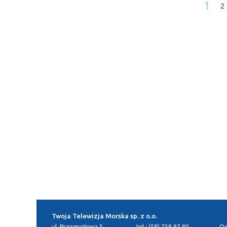
1
2
Twoja Telewizja Morska sp. z o.o.
ul. Przemysłowa 3
tel.: (58) 738 97 80
Og