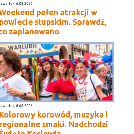
czwartek, 6.08.2026
Weekend pełen atrakcji w
powiecie słupskim. Sprawdź,
co zaplanowano
czwartek, 6.08.2026
Kolorowy korowód, muzyka i
regionalne smaki. Nadchodzi
Święto Kociewia