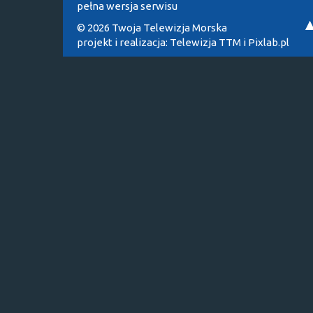
pełna wersja serwisu
© 2026 Twoja Telewizja Morska
projekt i realizacja:
Telewizja TTM
i
Pixlab.pl