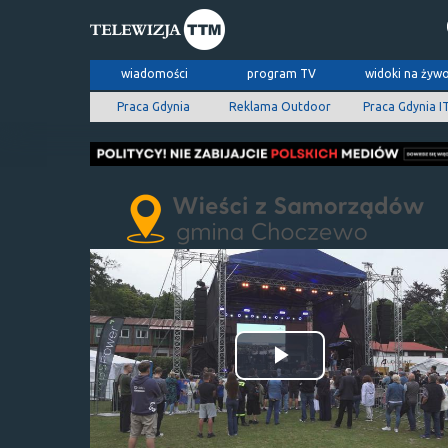
wiadomości
program TV
widoki na żyw
Praca Gdynia
Reklama Outdoor
Praca Gdynia I
Odtwórz
wideo