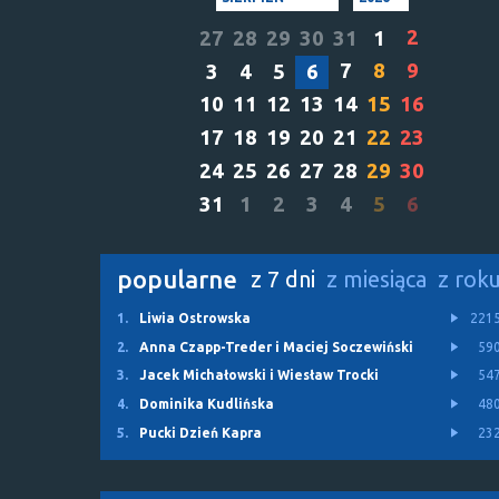
2
27
28
29
30
31
1
7
8
9
3
4
5
6
10
11
12
13
14
15
16
17
18
19
20
21
22
23
24
25
26
27
28
29
30
31
1
2
3
4
5
6
popularne
z 7 dni
z miesiąca
z rok
1.
Liwia Ostrowska
221
2.
Anna Czapp-Treder i Maciej Soczewiński
59
3.
Jacek Michałowski i Wiesław Trocki
54
4.
Dominika Kudlińska
48
5.
Pucki Dzień Kapra
23