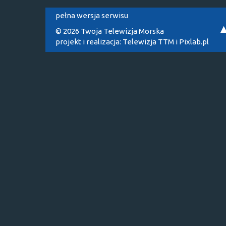
pełna wersja serwisu
© 2026 Twoja Telewizja Morska
projekt i realizacja:
Telewizja TTM
i
Pixlab.pl