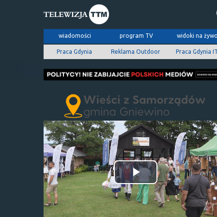
wiadomości
program TV
widoki na żyw
Praca Gdynia
Reklama Outdoor
Praca Gdynia I
Odtwórz
wideo