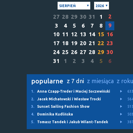
SIERPIEŃ
2026
2
27
28
29
30
31
1
9
3
4
5
6
7
8
10
11
12
13
14
15
16
17
18
19
20
21
22
23
24
25
26
27
28
29
30
31
1
2
3
4
5
6
popularne
z 7 dni
z miesiąca
z rok
1.
Anna Czapp-Treder i Maciej Soczewiński
63
2.
Jacek Michałowski i Wiesław Trocki
56
3.
Sunset Sailing Fashion Show
51
4.
Dominika Kudlińska
50
5.
Tomasz Tandek i Jakub Wilant-Tandek
38