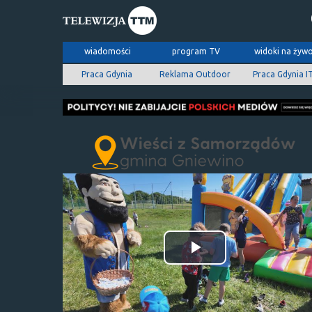
wiadomości
program TV
widoki na żyw
Praca Gdynia
Reklama Outdoor
Praca Gdynia I
Odtwórz
wideo