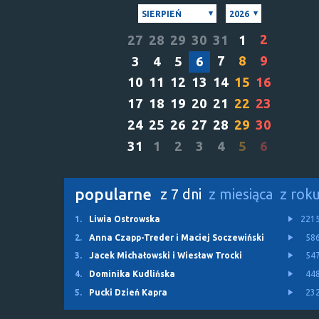
SIERPIEŃ
2026
2
27
28
29
30
31
1
7
8
9
3
4
5
6
10
11
12
13
14
15
16
17
18
19
20
21
22
23
24
25
26
27
28
29
30
31
1
2
3
4
5
6
popularne
z 7 dni
z miesiąca
z rok
1.
Liwia Ostrowska
221
2.
Anna Czapp-Treder i Maciej Soczewiński
58
3.
Jacek Michałowski i Wiesław Trocki
54
4.
Dominika Kudlińska
44
5.
Pucki Dzień Kapra
23