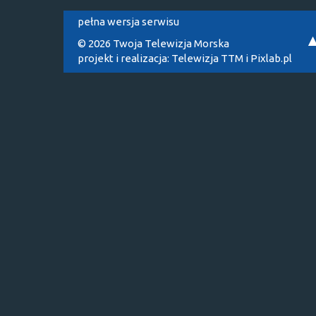
pełna wersja serwisu
© 2026 Twoja Telewizja Morska
projekt i realizacja:
Telewizja TTM
i
Pixlab.pl