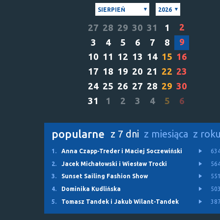
SIERPIEŃ
2026
2
27
28
29
30
31
1
9
3
4
5
6
7
8
10
11
12
13
14
15
16
17
18
19
20
21
22
23
24
25
26
27
28
29
30
31
1
2
3
4
5
6
popularne
z 7 dni
z miesiąca
z rok
1.
Anna Czapp-Treder i Maciej Soczewiński
63
2.
Jacek Michałowski i Wiesław Trocki
56
3.
Sunset Sailing Fashion Show
55
4.
Dominika Kudlińska
50
5.
Tomasz Tandek i Jakub Wilant-Tandek
38