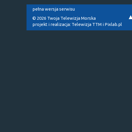
pełna wersja serwisu
© 2026 Twoja Telewizja Morska
projekt i realizacja:
Telewizja TTM
i
Pixlab.pl