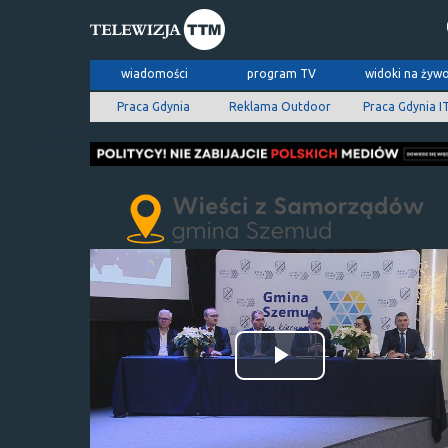
wiadomości
program TV
widoki na żyw
Praca Gdynia
Reklama Outdoor
Praca Gdynia I
Odtwórz
wideo