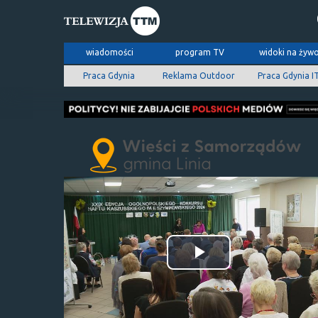
wiadomości
program TV
widoki na żyw
Praca Gdynia
Reklama Outdoor
Praca Gdynia I
Odtwórz
wideo