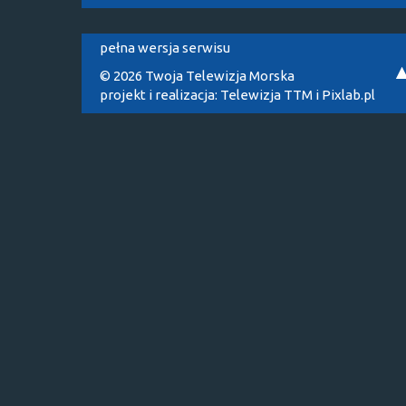
pełna wersja serwisu
© 2026 Twoja Telewizja Morska
projekt i realizacja:
Telewizja TTM
i
Pixlab.pl