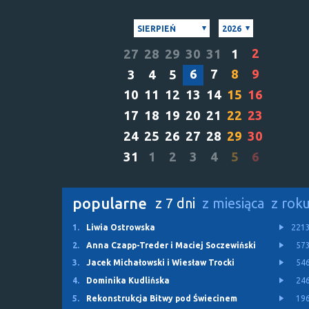
SIERPIEŃ
2026
2
27
28
29
30
31
1
6
7
8
9
3
4
5
10
11
12
13
14
15
16
17
18
19
20
21
22
23
24
25
26
27
28
29
30
31
1
2
3
4
5
6
popularne
z 7 dni
z miesiąca
z rok
1.
Liwia Ostrowska
221
2.
Anna Czapp-Treder i Maciej Soczewiński
57
3.
Jacek Michałowski i Wiesław Trocki
54
4.
Dominika Kudlińska
24
5.
Rekonstrukcja Bitwy pod Świecinem
19