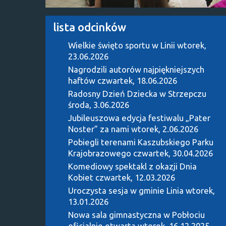
lista odcinków
Wielkie święto sportu w Linii
wtorek,
23.06.2026
Nagrodzili autorów najpiękniejszych
haftów
czwartek, 18.06.2026
Radosny Dzień Dziecka w Strzepczu
środa, 3.06.2026
Jubileuszowa edycja festiwalu „Pater
Noster” za nami
wtorek, 2.06.2026
Pobiegli terenami Kaszubskiego Parku
Krajobrazowego
czwartek, 30.04.2026
Komediowy spektakl z okazji Dnia
Kobiet
czwartek, 12.03.2026
Uroczysta sesja w gminie Linia
wtorek,
13.01.2026
Nowa sala gimnastyczna w Pobłociu
oficjalnie otwarta
wtorek, 16.12.2025