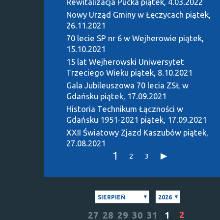
Rewitalizacja Pucka
piątek, 4.03.2022
Nowy Urząd Gminy w Łęczycach
piątek,
26.11.2021
70 lecie SP nr 6 w Wejherowie
piątek,
15.10.2021
15 lat Wejherowski Uniwersytet
Trzeciego Wieku
piątek, 8.10.2021
Gala Jubileuszowa 70 lecia ZSŁ w
Gdańsku
piątek, 17.09.2021
Historia Technikum Łączności w
Gdańsku 1951-2021
piątek, 17.09.2021
XXII Światowy Zjazd Kaszubów
piątek,
27.08.2021
1
2
3
SIERPIEŃ
2026
2
27
28
29
30
31
1