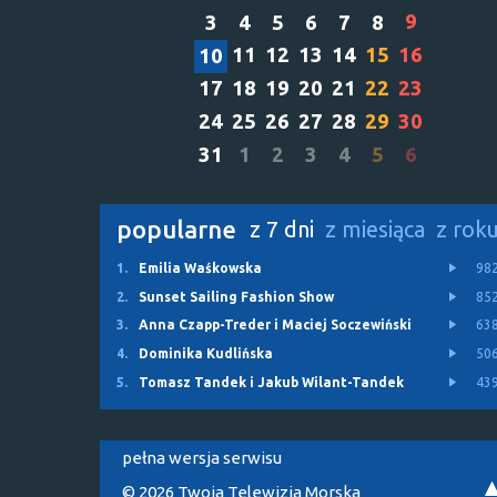
9
3
4
5
6
7
8
11
12
13
14
15
16
10
17
18
19
20
21
22
23
24
25
26
27
28
29
30
31
1
2
3
4
5
6
popularne
z 7 dni
z miesiąca
z rok
1.
Emilia Waśkowska
98
2.
Sunset Sailing Fashion Show
85
3.
Anna Czapp-Treder i Maciej Soczewiński
63
4.
Dominika Kudlińska
50
5.
Tomasz Tandek i Jakub Wilant-Tandek
43
pełna wersja serwisu
© 2026 Twoja Telewizja Morska