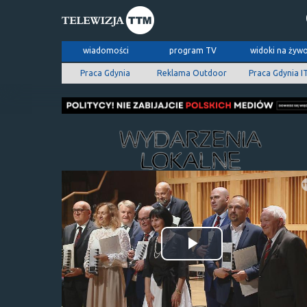
wiadomości
program TV
widoki na żyw
Praca Gdynia
Reklama Outdoor
Praca Gdynia I
Odtwórz
wideo