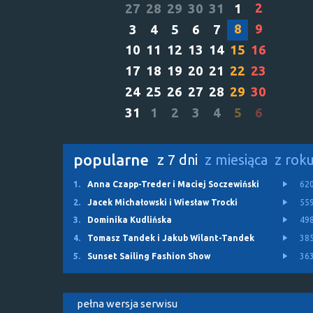
2
27
28
29
30
31
1
8
9
3
4
5
6
7
10
11
12
13
14
15
16
17
18
19
20
21
22
23
24
25
26
27
28
29
30
31
1
2
3
4
5
6
popularne
z 7 dni
z miesiąca
z rok
1.
Anna Czapp-Treder i Maciej Soczewiński
62
2.
Jacek Michałowski i Wiesław Trocki
55
3.
Dominika Kudlińska
49
4.
Tomasz Tandek i Jakub Wilant-Tandek
38
5.
Sunset Sailing Fashion Show
36
pełna wersja serwisu