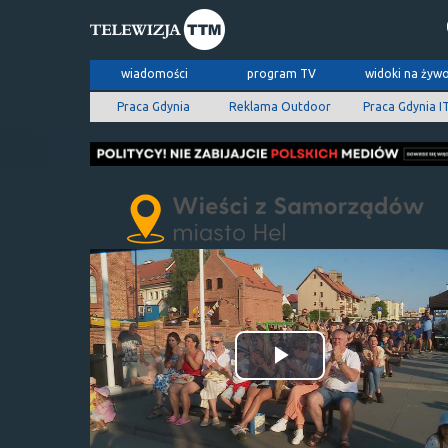
wiadomości
program TV
widoki na żyw
Praca Gdynia
Reklama Outdoor
Praca Gdynia I
Odtwórz
wideo