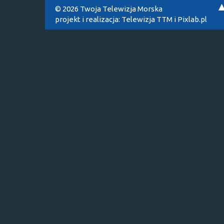
© 2026 Twoja Telewizja Morska
projekt i realizacja:
Telewizja TTM
i
Pixlab.pl