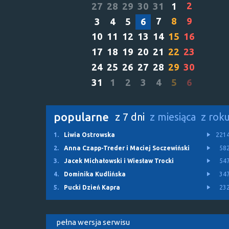
2
27
28
29
30
31
1
7
8
9
3
4
5
6
10
11
12
13
14
15
16
17
18
19
20
21
22
23
24
25
26
27
28
29
30
31
1
2
3
4
5
6
popularne
z 7 dni
z miesiąca
z rok
1.
Liwia Ostrowska
221
2.
Anna Czapp-Treder i Maciej Soczewiński
58
3.
Jacek Michałowski i Wiesław Trocki
54
4.
Dominika Kudlińska
34
5.
Pucki Dzień Kapra
23
pełna wersja serwisu