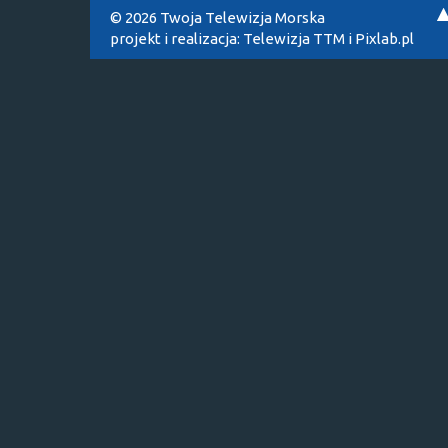
© 2026 Twoja Telewizja Morska
projekt i realizacja:
Telewizja TTM
i
Pixlab.pl