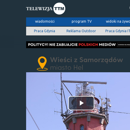
wiadomości
program TV
widoki na żyw
Praca Gdynia
Reklama Outdoor
Praca Gdynia I
Odtwórz
wideo