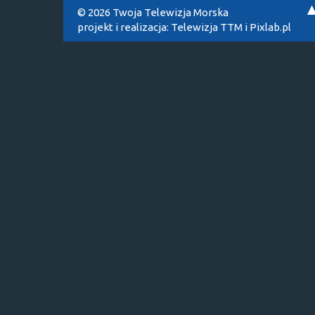
© 2026 Twoja Telewizja Morska
projekt i realizacja:
Telewizja TTM
i
Pixlab.pl