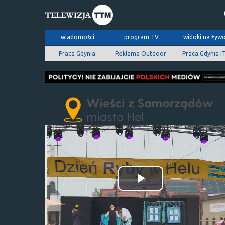
wiadomości
program TV
widoki na żyw
Praca Gdynia
Reklama Outdoor
Praca Gdynia I
Odtwórz
wideo