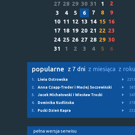
2
27
28
29
30
31
1
7
8
9
3
4
5
6
10
11
12
13
14
15
16
17
18
19
20
21
22
23
24
25
26
27
28
29
30
31
1
2
3
4
5
6
popularne
z 7 dni
z miesiąca
z rok
1.
Liwia Ostrowska
221
2.
Anna Czapp-Treder i Maciej Soczewiński
58
3.
Jacek Michałowski i Wiesław Trocki
54
4.
Dominika Kudlińska
37
5.
Pucki Dzień Kapra
23
pełna wersja serwisu