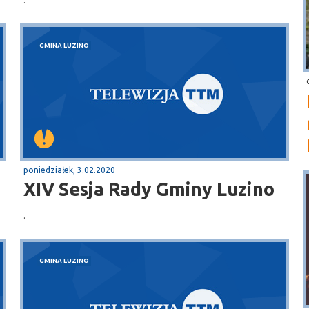
.
GMINA LUZINO
poniedziałek, 3.02.2020
XIV Sesja Rady Gminy Luzino
.
GMINA LUZINO