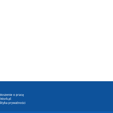
łoszenie o pracę
Work.pl
lityka prywatności