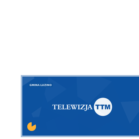
GMINA LUZINO