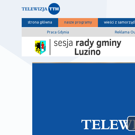
strona główna
nasze programy
wieści z samorzą
Praca Gdynia
Reklama O