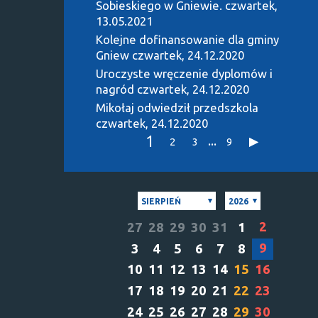
Sobieskiego w Gniewie.
czwartek,
13.05.2021
Kolejne dofinansowanie dla gminy
Gniew
czwartek, 24.12.2020
Uroczyste wręczenie dyplomów i
nagród
czwartek, 24.12.2020
Mikołaj odwiedził przedszkola
czwartek, 24.12.2020
1
...
2
3
9
SIERPIEŃ
2026
2
27
28
29
30
31
1
9
3
4
5
6
7
8
10
11
12
13
14
15
16
17
18
19
20
21
22
23
24
25
26
27
28
29
30