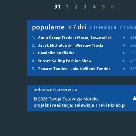
31
1
2
3
4
5
6
popularne
z 7 dni
z miesiąca
z rok
1.
Anna Czapp-Treder i Maciej Soczewiński
63
2.
Jacek Michałowski i Wiesław Trocki
56
3.
Dominika Kudlińska
50
4.
Sunset Sailing Fashion Show
40
5.
Tomasz Tandek i Jakub Wilant-Tandek
38
pełna wersja serwisu
© 2026 Twoja Telewizja Morska
projekt i realizacja:
Telewizja TTM
i
Pixlab.pl