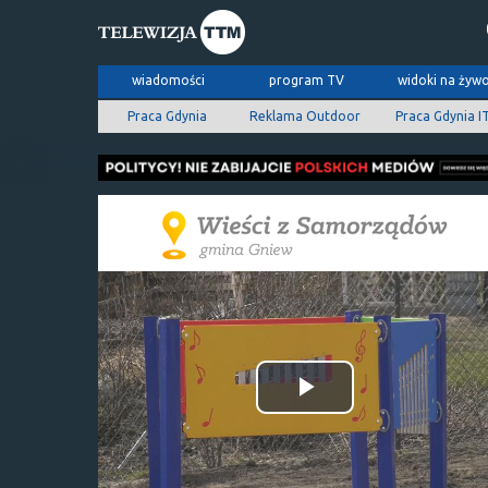
wiadomości
program TV
widoki na żyw
Praca Gdynia
Reklama Outdoor
Praca Gdynia I
Odtwórz
wideo