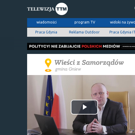
wiadomości
program TV
widoki na żyw
Praca Gdynia
Reklama Outdoor
Praca Gdynia I
Odtwórz
wideo