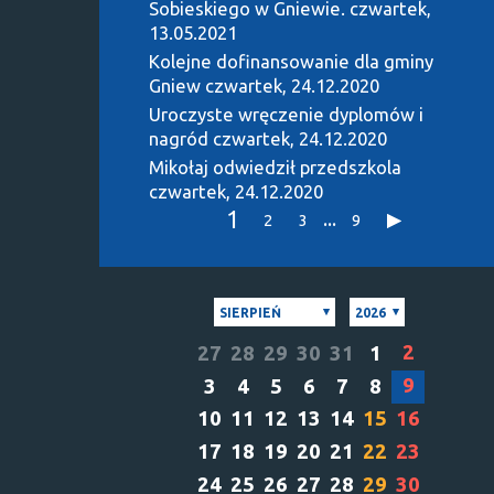
Sobieskiego w Gniewie.
czwartek,
13.05.2021
Kolejne dofinansowanie dla gminy
Gniew
czwartek, 24.12.2020
Uroczyste wręczenie dyplomów i
nagród
czwartek, 24.12.2020
Mikołaj odwiedził przedszkola
czwartek, 24.12.2020
1
...
2
3
9
SIERPIEŃ
2026
2
27
28
29
30
31
1
9
3
4
5
6
7
8
10
11
12
13
14
15
16
17
18
19
20
21
22
23
24
25
26
27
28
29
30