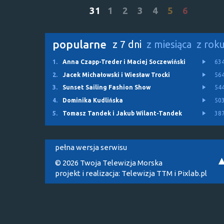
31
1
2
3
4
5
6
popularne
z 7 dni
z miesiąca
z rok
1.
Anna Czapp-Treder i Maciej Soczewiński
63
2.
Jacek Michałowski i Wiesław Trocki
56
3.
Sunset Sailing Fashion Show
54
4.
Dominika Kudlińska
50
5.
Tomasz Tandek i Jakub Wilant-Tandek
38
pełna wersja serwisu
© 2026 Twoja Telewizja Morska
projekt i realizacja:
Telewizja TTM
i
Pixlab.pl