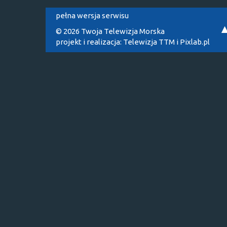
pełna wersja serwisu
© 2026 Twoja Telewizja Morska
projekt i realizacja:
Telewizja TTM
i
Pixlab.pl