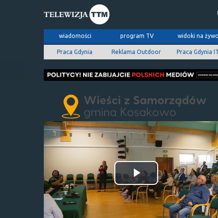
wiadomości
program TV
widoki na żyw
Praca Gdynia
Reklama Outdoor
Praca Gdynia I
Odtwórz
wideo