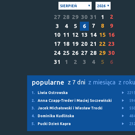
SIERPIEŃ
2026
2
27
28
29
30
31
1
7
8
9
3
4
5
6
10
11
12
13
14
15
16
17
18
19
20
21
22
23
24
25
26
27
28
29
30
31
1
2
3
4
5
6
popularne
z 7 dni
z miesiąca
z rok
1.
Liwia Ostrowska
221
2.
Anna Czapp-Treder i Maciej Soczewiński
59
3.
Jacek Michałowski i Wiesław Trocki
55
4.
Dominika Kudlińska
48
5.
Pucki Dzień Kapra
23