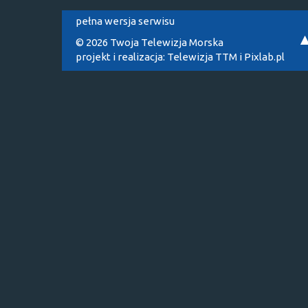
pełna wersja serwisu
© 2026 Twoja Telewizja Morska
projekt i realizacja:
Telewizja TTM
i
Pixlab.pl