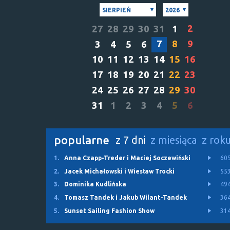
SIERPIEŃ
2026
2
27
28
29
30
31
1
7
8
9
3
4
5
6
10
11
12
13
14
15
16
17
18
19
20
21
22
23
24
25
26
27
28
29
30
31
1
2
3
4
5
6
popularne
z 7 dni
z miesiąca
z rok
1.
Anna Czapp-Treder i Maciej Soczewiński
60
2.
Jacek Michałowski i Wiesław Trocki
55
3.
Dominika Kudlińska
49
4.
Tomasz Tandek i Jakub Wilant-Tandek
36
5.
Sunset Sailing Fashion Show
31