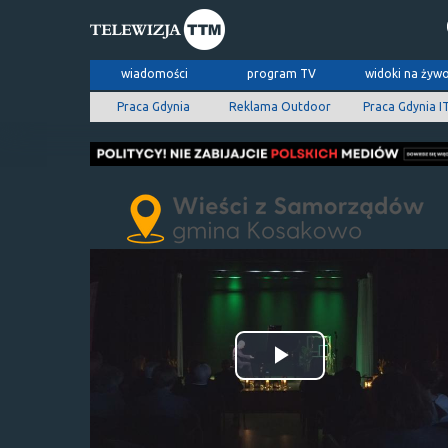
wiadomości
program TV
widoki na żyw
Praca Gdynia
Reklama Outdoor
Praca Gdynia I
Odtwórz
wideo